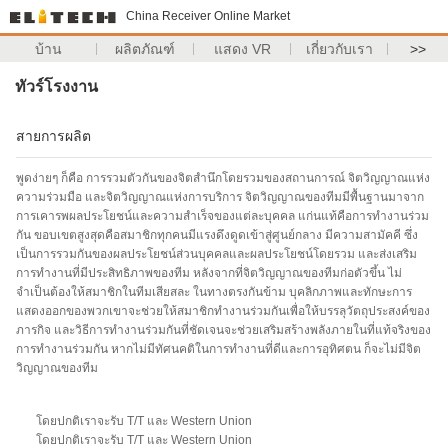
China Receiver Online Market
บ้าน
ผลิตภัณฑ์
แสดง VR
เกี่ยวกับเรา
>>
ทัวร์โรงงาน
สายการผลิต
พูดง่ายๆ ก็คือ การรวมตัวกันของจิตสำนึกโดยรวมของสถานการณ์ จิตวิญญาณแห่ง
ความร่วมมือ และจิตวิญญาณแห่งการบริการ จิตวิญญาณของทีมมีพื้นฐานมาจาก
การเคารพผลประโยชน์และความสำเร็จของแต่ละบุคคล แก่นแท้คือการทำงานร่วม
กัน ขอบเขตสูงสุดคือสมาชิกทุกคนมีแรงดึงดูดเข้าสู่ศูนย์กลาง มีความสามัคคี ซึ่ง
เป็นการรวมกันของผลประโยชน์ส่วนบุคคลและผลประโยชน์โดยรวม และส่งเสริม
การทำงานที่มีประสิทธิภาพของทีม หลังจากที่จิตวิญญาณของทีมก่อตัวขึ้น ไม่
จำเป็นต้องให้สมาชิกในทีมเสียสละ ในทางตรงกันข้าม บุคลิกภาพและทักษะการ
แสดงออกของพวกเขาจะช่วยให้สมาชิกทำงานร่วมกันเพื่อให้บรรลุวัตถุประสงค์ของ
ภารกิจ และวิธีการทำงานร่วมกันที่ชัดเจนจะช่วยเสริมสร้างพลังภายในที่แท้จริงของ
การทำงานร่วมกัน หากไม่มีทัศนคติในการทำงานที่ดีและการอุทิศตน ก็จะไม่มีจิต
วิญญาณของทีม
โดยปกติเราจะรับ T/T และ Western Union
โดยปกติเราจะรับ T/T และ Western Union