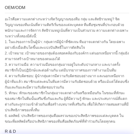
OEM/ODM
อะไรคือความแตกต่างระหว่างจิตวิญญาณของทีม กลุ่ม และลัทธิรวมหมู่? จิต
วิญญาณของทีมเน้นที่ความคิดริเริ่มของแต่ละบุคคล ทีมคือชุมชนที่ประกอบด้วย
พนักงานและการจัดการ ลัทธิรวมหมู่เน้นที่ความเป็นส่วนรวม ความแตกต่างเฉพาะ
ระหว่างทั้งสองมีดังนี้:
1. ในแง่ของการเป็นผู้นำ: กลุ่มควรมีผู้นำที่ชัดเจน ทีมอาจแตกต่างกัน โดยเฉพาะ
อย่างยิ่งเมื่อเติบโตขึ้นและแบ่งปันสิทธิ์ในการตัดสินใจ
2. เป้าหมาย: เป้าหมายของกลุ่มต้องสอดคล้องกับองค์กร แต่นอกเหนือจากนี้ กลุ่มยัง
สามารถสร้างเป้าหมายของตนเองได้
3. ความร่วมมือ: ความร่วมมือของกลุ่มอาจอยู่ในระดับปานกลาง และบางครั้ง
สมาชิกก็เป็นปฏิปักษ์และต่อต้านกัน แต่มีบรรยากาศของการทำงานเป็นทีม
4. ความรับผิดชอบ: ผู้นำกลุ่มควรมีความรับผิดชอบอย่างมาก และนอกเหนือจาก
ผู้นำทีมแล้ว สมาชิกแต่ละคนในทีมควรมีความรับผิดชอบด้วย หรือแม้แต่โต้ตอบซึ่ง
กันและกันและมีความรับผิดชอบร่วมกัน
5. ทักษะ: ทักษะของสมาชิกในกลุ่มอาจแตกต่างกันหรือเหมือนกัน ในขณะที่ทักษะ
ของสมาชิกในทีมนั้นเสริมซึ่งกันและกัน ผู้ที่มีความรู้ ทักษะ และประสบการณ์ที่แตก
ต่างกันจะถูกรวมเข้าด้วยกันเพื่อสร้างบทบาทที่เสริมกัน เพื่อให้เกิดการผสมผสานที่มี
ประสิทธิภาพของทั้งทีม
6. ผลลัพธ์: ประสิทธิภาพของกลุ่มคือผลรวมของประสิทธิภาพของแต่ละบุคคล ใน
ขณะที่ผลลัพธ์หรือประสิทธิภาพของทีมคือผลิตภัณฑ์ที่ทำร่วมกันโดยทุกคน
R & D