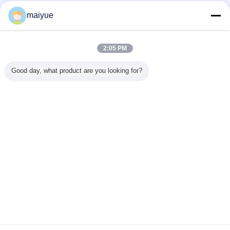
maiyue
เป้าหมายเป็นองค์ประกอบสำคัญของทีม และมีห้าขั้นตอนที่จะช่วยให้ทีมของคุณตั้ง
เป้าหมายที่ชัดเจน:
เป้าหมายของทีมได้รับการตกลงร่วมกัน พลวัตของทีมขึ้นอยู่กับสิ่งที่ทีมต้องการ
บรรลุและบุคลิกของสมาชิกแต่ละคนในทีม
2:05 PM
ให้ทีมมุ่งเน้นไปที่ลำดับความสำคัญหลักและรวมกันจากภายนอกสู่ภายใน
ทีมควรใช้รายการผลงานหลักเพื่อสร้างคำแถลงพันธกิจที่ระบุสั้นๆ ว่าทีมกำลัง
Good day, what product are you looking for?
ดำเนินการอะไรอยู่
เมื่อภารกิจของทีมชัดเจนแล้ว ให้สร้างรายการสิ่งที่ต้องทำ -- ระบุสิ่งที่ทีมต้องทำและ
สมาชิกต้องโต้ตอบกันอย่างไรเพื่อให้บรรลุเป้าหมายหลัก
ใช้ภารกิจของทีมและรายการสิ่งที่ต้องทำเพื่อกำหนดกฎการมีส่วนร่วม
เปลี่ยนภาษา
Thai
บ้าน
|
แผนผังเว็บไซต์
|
นโยบายความเป็นส่วนตัว
สก์ท็อปดู
Copyright © 2011 - 2025 China Receiver Online Market.
All rights reserved. Developed by
ECER