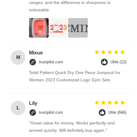
ranges, and the difference in sharpness is
noticeable.
Mixue
M
trustpilot.com
Utile (12)
Solid Pattern Quick Dry One Piece Jumpsuit for
Women 2023 Customized Logo Gym Sets
Lily
L
trustpilot.com
Utile (666)
"Great value for money. Works perfectly and
arrived quickly. Will definitely buy again."