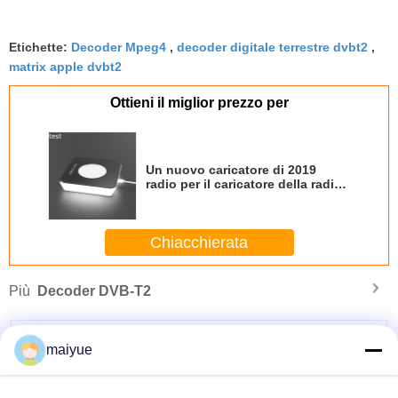
Etichette:
Decoder Mpeg4
,
decoder digitale terrestre dvbt2
,
matrix apple dvbt2
Ottieni il miglior prezzo per
Un nuovo caricatore di 2019
radio per il caricatore della radio
del sensore della luce notturna
dei regali di Natale
Chiacchierata
Più
Decoder DVB-T2
maiyue