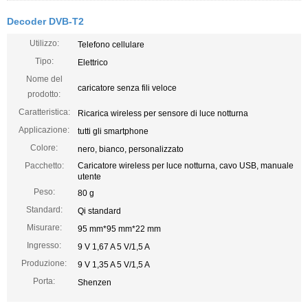
Decoder DVB-T2
Utilizzo:
Telefono cellulare
Tipo:
Elettrico
Nome del
caricatore senza fili veloce
prodotto:
Caratteristica:
Ricarica wireless per sensore di luce notturna
Applicazione:
tutti gli smartphone
Colore:
nero, bianco, personalizzato
Pacchetto:
Caricatore wireless per luce notturna, cavo USB, manuale
utente
Peso:
80 g
Standard:
Qi standard
Misurare:
95 mm*95 mm*22 mm
Ingresso:
9 V 1,67 A 5 V/1,5 A
Produzione:
9 V 1,35 A 5 V/1,5 A
Porta:
Shenzen