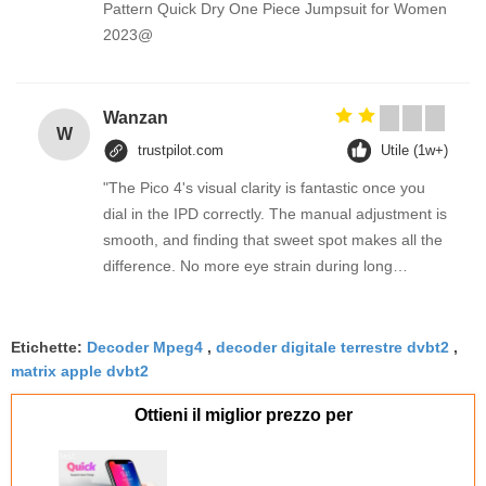
Pattern Quick Dry One Piece Jumpsuit for Women
2023@
Wanzan
W
trustpilot.com
Utile (1w+)
"The Pico 4's visual clarity is fantastic once you
dial in the IPD correctly. The manual adjustment is
smooth, and finding that sweet spot makes all the
difference. No more eye strain during long
sessions. Highly recommend taking the time to set
it up properly!""The Pico 4's visual clarity is
fantastic once you dial in the IPD correctly. The
Etichette:
Decoder Mpeg4
,
decoder digitale terrestre dvbt2
,
manual adjustment is smooth, and finding that
matrix apple dvbt2
sweet spot makes all the difference. No more eye
Ottieni il miglior prezzo per
strain during long sessions. Highly recommend
taking the time to set it up properly!""The Pico 4's
visual clarity is fantastic once you dial in the IPD