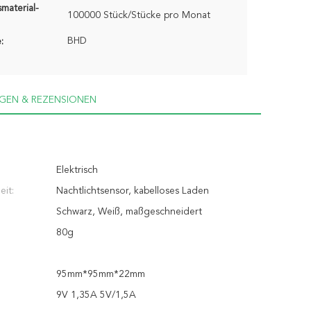
material-
100000 Stück/Stücke pro Monat
BHD
:
GEN & REZENSIONEN
Elektrisch
it:
Nachtlichtsensor, kabelloses Laden
Schwarz, Weiß, maßgeschneidert
80g
95mm*95mm*22mm
9V 1,35A 5V/1,5A