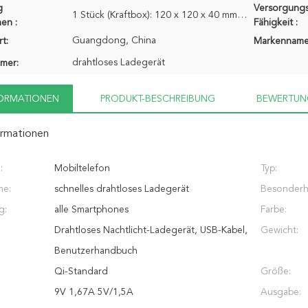
g
Versorgungs
1 Stück (Kraftbox): 120 x 120 x 40 mm, 144 g. 1 Stück (Kunststoffbox): 153 x 162 (30 Haken hinzufüge
en :
Fähigkeit :
Guangdong, China
t:
Markenname
drahtloses Ladegerät
mer:
FORMATIONEN
PRODUKT-BESCHREIBUNG
BEWERTUN
ormationen
:
Mobiltelefon
Typ:
me:
schnelles drahtloses Ladegerät
Besonderhe
g:
alle Smartphones
Farbe:
Drahtloses Nachtlicht-Ladegerät, USB-Kabel,
Gewicht:
Benutzerhandbuch
Qi-Standard
Größe:
9V 1,67A 5V/1,5A
Ausgabe: