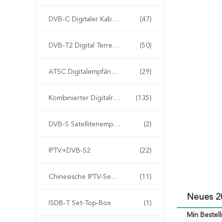
DVB-C Digitaler Kabelreceiver
(47)
DVB-T2 Digital Terrestrial Receiver Receiver Receiver
(50)
ATSC Digitalempfänger
(29)
Kombinierter Digitalreceiver
(135)
DVB-S Satellitenempfänger
(2)
IPTV+DVB-S2
(22)
Chinesische IPTV-Set-Top-Box
(11)
Neues 2
ISDB-T Set-Top-Box
(1)
Min Bestel