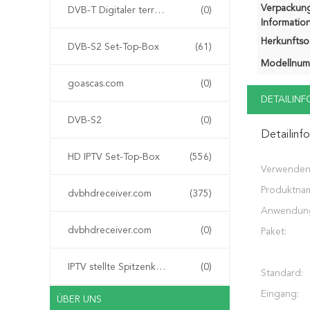
Verpackun
DVB-T Digitaler terrestrischer Empfänger
(0)
Information
Herkunftsor
DVB-S2 Set-Top-Box
(61)
Modellnum
goascas.com
(0)
DETAILIN
DVB-S2
(0)
Detailinf
HD IPTV Set-Top-Box
(556)
Verwenden
Produktna
dvbhdreceiver.com
(375)
Anwendun
dvbhdreceiver.com
(0)
Paket:
IPTV stellte Spitzenkasten ein
(0)
Standard:
Eingang:
ÜBER UNS