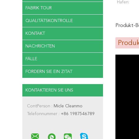
Hafen:
FABRIK TOUR
QUALITÄTSKONTROLLE
Produkt-B
KONTAKT
Produk
NACHRICHTEN
FÄLLE
FORDERN SIE EIN ZITAT
KONTAKTIEREN SIE UNS
ContPerson :
Micle Cleanmo
Telefonnummer :
+86 1987546789