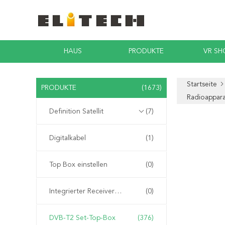
HAUS
PRODUKTE
VR S
Startseite
PRODUKTE
(1673)
Radioappara
Definition Satellit
(7)
Digitalkabel
(1)
Top Box einstellen
(0)
Integrierter Receiver Decoder
(0)
DVB-T2 Set-Top-Box
(376)