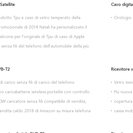
Satellite
Cavo digita
dotto Tpu e caso di vetro temperato della
Orologio d
 posteriore per Iphone X
dell'orolo
mozionale di 2018 Natali ha personalizzato il
carico senza fili del bacino incastonato Qi per il
silicone per l'originale di Tpu di caso di Apple
20 di Huawei
 senza fili del telefono dell'automobile della più
progettazione 2019 tassa veloce standard leggera
VB-T2
Ricevitore 
i carico senza fili di carico del telefono
Vetro temp
obile dello sfiatatoio del supporto dell'automobile
 caricabatterie wireless portatile con controllo
Più nuova 
dio per il iphone Xs massimo
ED Night Light per iphone 7/8/X/XS max xr per
0W caricatore senza fili compatibile di vendita,
copertura 
el telefono dell'automobile con il supporto di
endita caldo 2018 di Amazon su misura telefona il
cassa mobi
oce senza fili del telefono
i carico senza fili nuovo per il compagno 20 di
iphone X