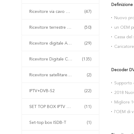
Definizione 
Ricevitore via cavo digitale DVB-C
(47)
Nuovo pro
copertura
Ricevitore terrestre digitale DVB-T2
(50)
un OEM pro
modulo di 
Cassa del 
compagno 
Ricevitore digitale ATSC
(29)
Iphone X
Caricatore
nuova di 
Ricevitore Digitale Combo
(135)
blu di QI
Decoder D
Ricevitore satellitare DVB-S
(2)
Supporto d
dell'autom
IPTV+DVB-S2
(22)
2018 Nuovo
di 2019 ra
sensore L
Migliore 1
samsu
SET TOP BOX IPTV cinese
(11)
supporto d
l'OEM di v
carico vel
circuito d
Set-top box ISDB-T
(1)
Huawei