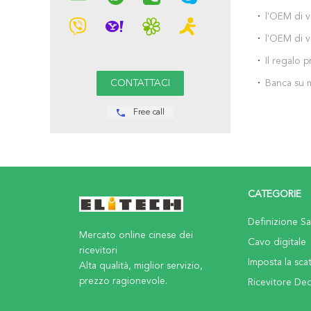
l'OEM di v
potere del
l'OEM di v
per Samsu
potere car
Il regalo 
mah per S
banca di p
Banca su m
il iPhone 
riveste la
Free call
iPhone Xs
CATEGORIE
Definizione Sat
Mercato online cinese dei
Cavo digitale
ricevitori
Imposta la sca
Alta qualità, miglior servizio,
prezzo ragionevole.
Ricevitore De