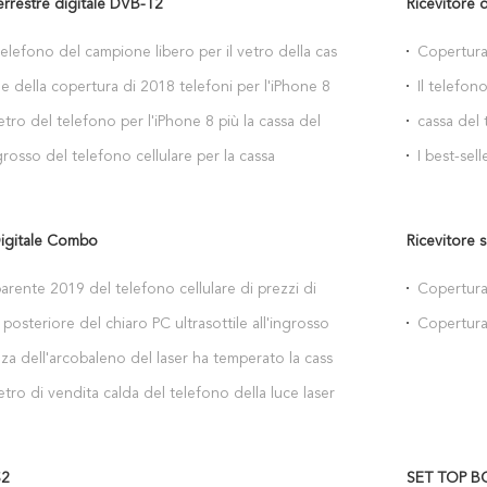
errestre digitale DVB-T2
Ricevitore 
telefono del campione libero per il vetro della cassa
Copertura 
e 8
posteriore
e della copertura di 2018 telefoni per l'iPhone 8
Il telefon
per l'espl
etro del telefono per l'iPhone 8 più la cassa del
cassa del 
nota 5 di
ngrosso del telefono cellulare per la cassa
I best-sel
e 8
di Xiaomi
Digitale Combo
Ricevitore s
arente 2019 del telefono cellulare di prezzi di
Copertura 
e per Huawei P30
6
posteriore del chiaro PC ultrasottile all'ingrosso
Copertura 
no cellulare per il caso di Huawei P30
fabbrica p
a dell'arcobaleno del laser ha temperato la cassa
el telefono per la copertura posteriore di xiaomi
etro di vendita calda del telefono della luce laser
i per i casi del telefono cellulare di MI 9 di xiaomi
S2
SET TOP BO