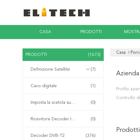
CASA
PRODOTTI
MOSTR
Casa
Porc
PRODOTTI
(1673)
Definizione Satellite
(7)
Azienda
Cavo digitale
(1)
Profilo azie
Controllo di
Imposta la scatola superiore
(0)
Ricevitore Decoder Integrato
(0)
Prodotti
Decoder DVB-T2
(376)