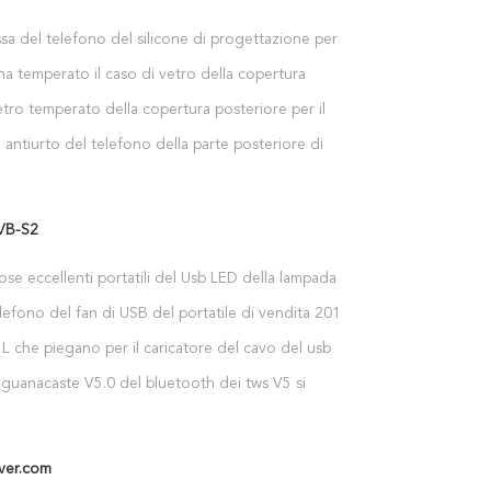
a del telefono del silicone di progettazione per la
 di caso di Samsung Galaxy S10
a temperato il caso di vetro della copertura
 per il iPhone XR XS
tro temperato della copertura posteriore per il
Galaxy Note 9
antiurto del telefono della parte posteriore di
a per le casse del Samsung Galaxy Note 9
VB-S2
ose eccellenti portatili del Usb LED della lampada
 del Usb LED per la luce notturna del computer
lefono del fan di USB del portatile di vendita 2019
del PC del computer della Banca di potere
ita all'ingrosso della fabbrica mini per Smartphone
L che piegano per il caricatore del cavo del usb di
i fan per il iPhone per Android
a sincronizzazione dei dati cablano
 guanacaste V5.0 del bluetooth dei tws V5 si
o veri earbuds stereo senza fili del trasduttore
 di chiamata che fanno pagare la cuffia avricolare
ia di sport di caso
ver.com