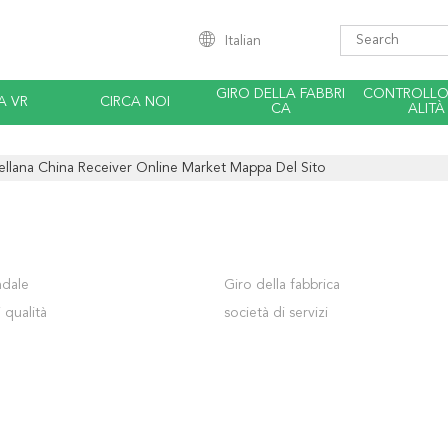
Italian
GIRO DELLA FABBRI
CONTROLLO 
A VR
CIRCA NOI
CA
ALITÀ
ellana China Receiver Online Market Mappa Del Sito
ndale
Giro della fabbrica
 qualità
società di servizi