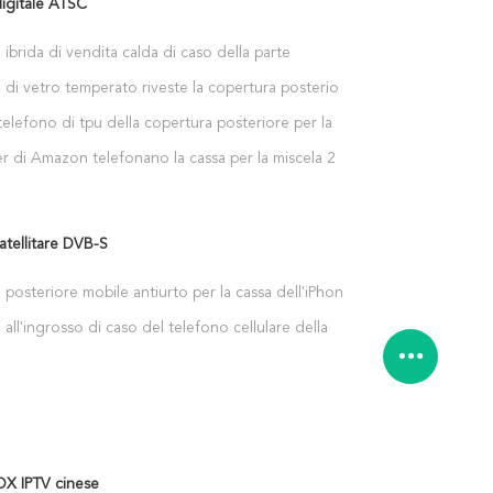
digitale ATSC
ibrida di vendita calda di caso della parte
 di vetro del PC per il Se di Apple IPhone
o di vetro temperato riveste la copertura posteriore
oratore di Xiaomi il MI 8
telefono di tpu della copertura posteriore per la
 Redmi PRO
ler di Amazon telefonano la cassa per la miscela 2S
atellitare DVB-S
posteriore mobile antiurto per la cassa dell'iPhone
all'ingrosso di caso del telefono cellulare della
er il iphone 6
X IPTV cinese