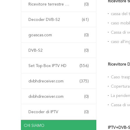
Ricevitore t
Ricevitore terrestre digitale DVB-T
(0)
cassa del 
Decoder DVB-S2
(61)
dell'iPhon
caso mobil
più
Cassa di v
goascas.com
(0)
telefono
caso all'i
dell'iPhon
DVB-S2
(0)
Ricevitore 
Set Top Box IPTV HD
(556)
Caso trasp
dvbhdreceiver.com
(375)
promozion
Copertura 
del telefo
La pendenz
dvbhdreceiver.com
(0)
di vetro d
Cassa di v
mi9
dei prodott
Decoder di IPTV
(0)
CHI SIAMO
IPTV+DVB-