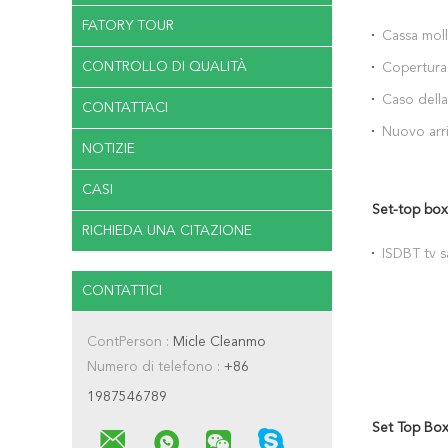
FATORY TOUR
Cassa moll
carbonio 
CONTROLLO DI QUALITÀ
Copertura 
2018 del t
Caso della
CONTATTACI
litchi per
Nuovo arri
NOTIZIE
CASI
Set-top box
RICHIEDA UNA CITAZIONE
ISDBT tv s
CONTATTICI
ContPerson :
Micle Cleanmo
Numero di telefono :
+86
1987546789
Set Top Box