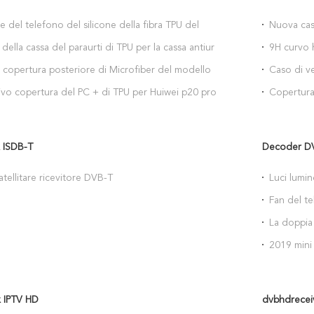
e del telefono del silicone della fibra TPU del
Nuova cass
per onore 8x di Huawei
copertura
della cassa del paraurti di TPU per la cassa antiurto
9H curvo h
elefono della fibra del carbonio di Huawei Y6
posteriore
 copertura posteriore di Microfiber del modello di
Caso di ve
 Huawei Y6 2018
Samsung 
vo copertura del PC + di TPU per Huiwei p20 pro
Copertura 
morbidezz
 ISDB-T
Decoder D
atellitare ricevitore DVB-T
Luci lumin
della luce
Fan del te
portatile 
della vend
La doppia 
2 in 1 min
iPhone e l
2019 mini
raddoppian
auricolare
della cuff
 IPTV HD
dvbhdrecei