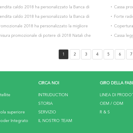
endita caldo 2018 ha personalizzato la Banca di
Cassa pro
 taccuino del caricatore dell'automobile 8000mah
magnete di
endita caldo 2018 ha personalizzato la Banca di
Forte rad
ng per il iPhone Xs massimo
copertura
icatore veloce del controllo di qualità di 10000
fa pagare 
promozionale 2018 ha personalizzato la migliore
Copertura
amsung per il iPhone Xs massimo
magnete
otere della borsa del bordo di banca di potere per
2018 cassa
isura promozionale di potere di 2018 Natali che
Cassa legg
Xs massimo
di iPhone
 banca stabilita di potere del regalo 5200mah per il
nuova pro
 massimo
Xr
1
2
3
4
5
6
7
CIRCA NOI
GIRO DELLA FAB
ellite
INTRUDUCTION
LINEA DI PRODO
STORIA
OEM / ODM
tola superiore
SERVIZIO
R & S
coder Integrato
IL NOSTRO TEAM