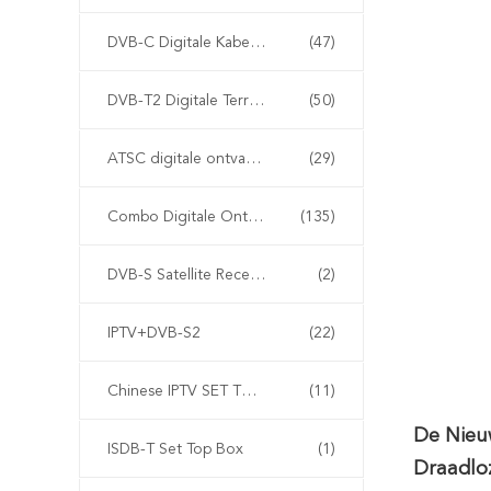
DVB-C Digitale Kabelontvanger
(47)
DVB-T2 Digitale Terrestriële Ontvanger
(50)
ATSC digitale ontvanger
(29)
Combo Digitale Ontvanger
(135)
DVB-S Satellite Receiver
(2)
IPTV+DVB-S2
(22)
Chinese IPTV SET TOP BOX
(11)
De Nieu
ISDB-T Set Top Box
(1)
Draadlo