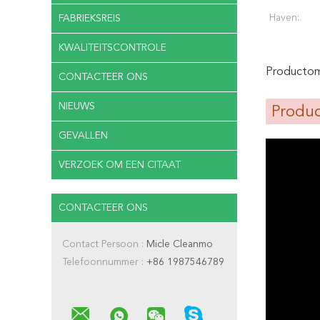
Haven:
FABRIEKSREIS
KWALITEITSCONTROLE
Productoms
CONTACTEER ONS
NIEUWS
Produc
GEVALLEN
VERZOEK OM EEN CITAAT
CONTACTEER ONS
Contact Persoon :
Micle Cleanmo
Telefoonnummer :
+86 1987546789