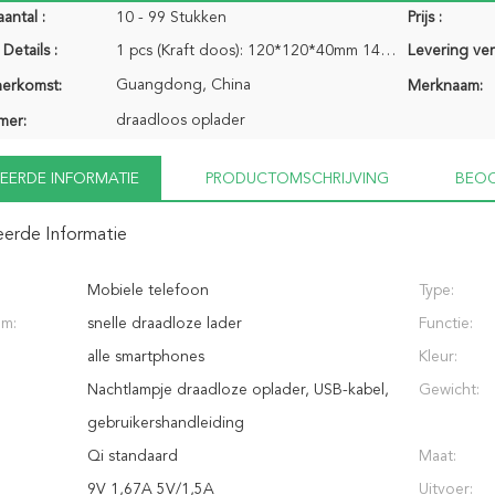
antal :
10 - 99 Stukken
Prijs :
Details :
1 pcs (Kraft doos): 120*120*40mm 144g 1 pcs (plastic doos): 153*162 (voeg haak up 30) * 40 mm 170g
Levering ve
Guangdong, China
herkomst:
Merknaam:
draadloos oplader
mer:
EERDE INFORMATIE
PRODUCTOMSCHRIJVING
BEOO
eerde Informatie
Mobiele telefoon
Type:
am:
snelle draadloze lader
Functie:
alle smartphones
Kleur:
Nachtlampje draadloze oplader, USB-kabel,
Gewicht:
gebruikershandleiding
Qi standaard
Maat:
9V 1,67A 5V/1,5A
Uitvoer: