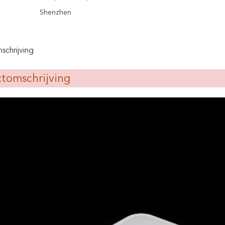
Shenzhen
chrijving
tomschrijving