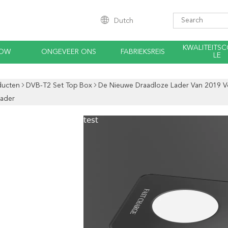
Dutch
KWALITEITS
HOW
ONGEVEER ONS
FABRIEKSREIS
LE
ducten
DVB-T2 Set Top Box
De Nieuwe Draadloze Lader Van 2019 Vo
Lader