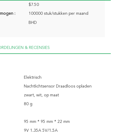
$7.50
rmogen :
100000 stuk/stukken per maand
BHD
RDELINGEN & RECENSIES
Elektrisch
Nachtlichtsensor Draadloos opladen
zwart, wit, op maat
80 g
95 mm * 95 mm * 22 mm
9V 1,35A 5V/1,5A