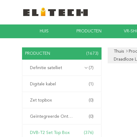
HUIS
PRODUCTEN
VR-S
Thuis
Pro
PRODUCTEN
(1673)
Draadloze 
Definitie satelliet
(7)
Digitale kabel
(1)
Zet topbox
(0)
Geïntegreerde Ontvanger Decoder
(0)
DVB-T2 Set Top Box
(376)