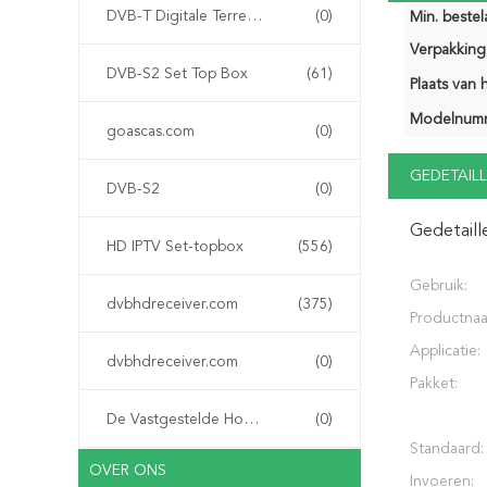
DVB-T Digitale Terrestriële Ontvanger
(0)
Min. bestela
Verpakking 
DVB-S2 Set Top Box
(61)
Plaats van 
Modelnum
goascas.com
(0)
GEDETAILL
DVB-S2
(0)
Gedetaill
HD IPTV Set-topbox
(556)
Gebruik:
dvbhdreceiver.com
(375)
Productna
Applicatie:
dvbhdreceiver.com
(0)
Pakket:
De Vastgestelde Hoogste Doos van IPTV
(0)
Standaard:
OVER ONS
Invoeren: