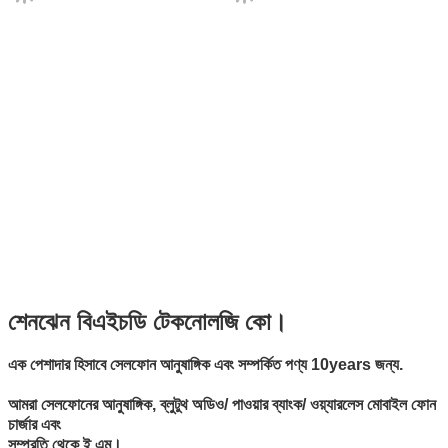
শেনঝেন বিএইচডি টেকনোলজি কো।
এক পেশাদার হিসাবে সেলফোন আনুষাঙ্গিক এবং সম্পর্কিত পণ্য 10years জন্য.
আমরা সেলফোনের আনুষাঙ্গিক, ব্লুটুথ অডিও/ পাওয়ার ব্যাংক/ ওয়্যারলেস মোবাইল ফোন
চার্জার এবং
সম্প্রতি থেকে ই এম।