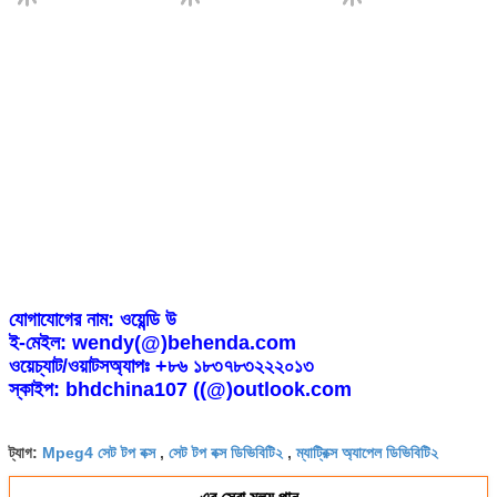
যোগাযোগের নাম: ওয়েন্ডি উ
ই-মেইল: wendy(@)behenda.com
ওয়েচ্যাট/ওয়াটসঅ্যাপঃ +৮৬ ১৮৩৭৮৩২২২০১৩
স্কাইপ: bhdchina107 ((@)outlook.com
ট্যাগ:
Mpeg4 সেট টপ বক্স
,
সেট টপ বক্স ডিভিবিটি২
,
ম্যাট্রিক্স অ্যাপেল ডিভিবিটি২