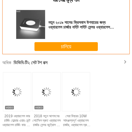
এর সেরা মূল্য পান
নতুন ২০১৯ সালের ক্রিসমাস উপহারের জন্য
ওয়্যারলেস চার্জার নাইট লাইট সেন্সর ওয়্যারলেস
চার্জার
চালিয়ে
অধিক
ডিভিবি-টি২ সেট টপ বক্স
2019 ওয়্যারলেস কার
2018 নতুন আগমনের
সেরা বিক্রয় 10W
চার্জিং হোল্ডার এয়ার ভেন্ট
পোর্টেবল দ্রুত ওয়্যারলেস
সামঞ্জস্যপূর্ণ ওয়্যারলেস
ওয়্যারলেস চার্জিং কার ফোন
চার্জার সেন্সর কন্ট্রোল সহ
চার্জার, ওয়্যারলেস দ্রুত
হোল্ডার iphone Xs
আইফোন 7/8/এক্স/
চার্জিং ফোন ধারক সঙ্গে