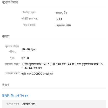
পণ্যের বিবরণ
উৎপত্তি স্থল:
গুয়াংডং, চীন
পরিচিতিমুলক নাম:
BHD
মডেল নম্বার:
ওয়্যারলেস চার্জার
প্রদান
ন্যূনতম চাহিদার
10 - 99 টুকরা
পরিমাণ:
মূল্য:
$7.50
প্যাকেজিং বিবরণ:
1 পিসি (ক্র্যাফট বাক্স): 120 * 120 * 40 মিমি 144 জি 1 পিসি (প্লাস্টিকের বাক্স): 153
* 162 (30 হুক আপ
যোগানের ক্ষমতা:
প্রতি মাসে 100000 টুকরা/টুকরা
বিবরণ
ডিভিবি-টি২ সেট টপ বক্স
ব্যবহার করুন:
মোবাইল ফোন