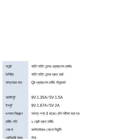
পয়েন্ট
নাইট লাইট সেন্সর ওয়্যারলেস চার্জার
বৈশিষ্ট্য
নাইট লাইট সেন্সর দ্রুত চার্জ
বাস্তবায়ন মান
QI ওয়্যারলেস চার্জিং স্ট্যান্ডার্ড
আউটপুট
9V 1.35A / 5V 1.5A
ইনপুট
9V 1.67A / 5V 2A
গুণমান নিয়ন্ত্রণ
সমস্ত পণ্য 3 বারের বেশি পরীক্ষা করা হয়
চার্জিং গতি
৯ ভোল্ট দ্রুত চার্জিং
লোগো
কাস্টমাইজড লোগো প্রিন্টিং
ডেলিভারি সময়
স্টক