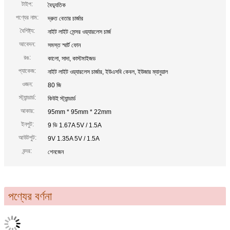
টাইপ:
বৈদ্যুতিক
পণ্যের নাম:
দ্রুত বেতার চার্জার
বৈশিষ্ট্য:
নাইট লাইট সেন্সর ওয়্যারলেস চার্জ
আবেদন:
সমস্ত স্মার্ট ফোন
রঙ:
কালো, সাদা, কাস্টমাইজড
প্যাকেজ:
নাইট লাইট ওয়্যারলেস চার্জার, ইউএসবি কেবল, ইউজার ম্যানুয়াল
ওজন:
80 জি
স্ট্যান্ডার্ড:
কিউই স্ট্যান্ডার্ড
আকার:
95mm * 95mm * 22mm
ইনপুট:
9 ভি 1.67A 5V / 1.5A
আউটপুট:
9V 1.35A 5V / 1.5A
বন্দর:
শেনজেন
পণ্যের বর্ণনা