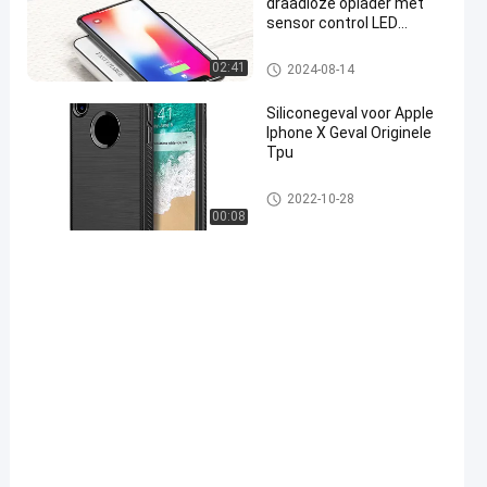
draadloze oplader met
sensor control LED
nachtlicht voor iphone
7/8/X/XS max xr voor
DVB-T2 Set Top Box
02:41
2024-08-14
samsu
Siliconegeval voor Apple
Iphone X Geval Originele
Tpu
Definition22
2022-10-28
00:08