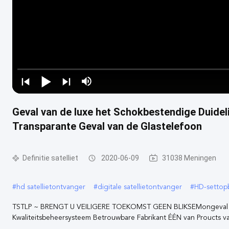
Geval van de luxe het Schokbestendige Duidel
Transparante Geval van de Glastelefoon
Definitie satelliet
2020-06-09
31038 Meningen
#
hd satellietontvanger
#
digitale satellietontvanger
#
HD-settop
TSTLP ~ BRENGT U VEILIGERE TOEKOMST GEEN BLIKSEMongeval
Kwaliteitsbeheersysteem Betrouwbare Fabrikant ÉÉN van Proucts van