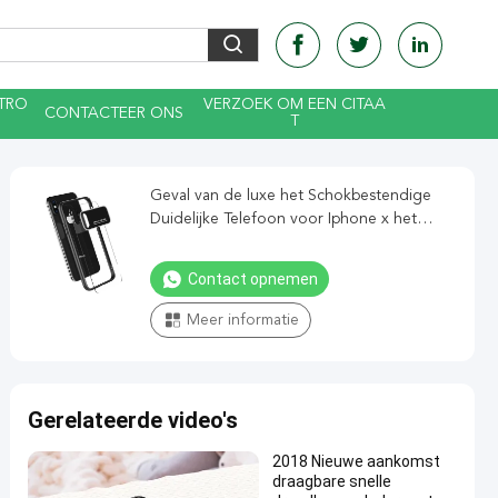
TRO
VERZOEK OM EEN CITAA
CONTACTEER ONS
T
Geval van de luxe het Schokbestendige
Duidelijke Telefoon voor Iphone x het
Aangemaakte Transparante Geval van de
Glastelefoon
Contact opnemen
Meer informatie
Gerelateerde video's
2018 Nieuwe aankomst
draagbare snelle