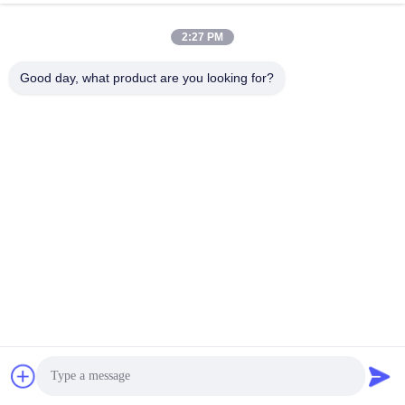
Telepon Transparan
ngobrol sekarang
2:27 PM
mengirimkan permintaan
Good day, what product are you looking for?
#
Penerima Satelit Hd
#
Penerima Digital Satelit
#
Kotak Atas Set HD
Definisi Satelit
2020-06-09
30925 pandangan
TSTLP ~ MEMBAWA ANDA LEBIH LANJUT MASA DEPAN TANPA
KECELAKAAN KECELAKAAN DIIZINKAN ISO9001: 2015 Sistem
Manajemen Mutu Bersertifikat Produsen Produk Perlindungan Petir yang
Handal SATU perusahaan yang ...
Lihat Lebih Banyak
Pesan dari pengunjung
Tinggalkan Pesan
Belum ada komentar publik