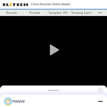
China Receiver Online Market
Rumah
Produk
Tampilan VR
Tentang kami
>>
Luxury Shockproof Batal Telepon Kasus
maiyue
Untuk Iphone x Tempered Kaca Kasus