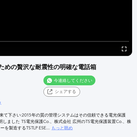
箱のための贅沢な耐震性の明確な電話箱
今連絡してください
シェアする
ス
って来て下さい:2015年の質の管理システムはその信頼できる電光保護
しました TS電光保護Co.、株式会社 広州のTS電光保護装置Co.、株
もっと眺め
を製造するTSTLP ESE....