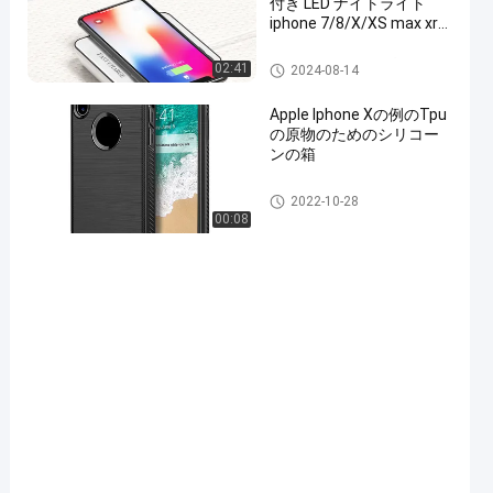
付き LED ナイトライト
iphone 7/8/X/XS max xr
サムス
DVB-T2セットトップボックス
02:41
2024-08-14
Apple Iphone Xの例のTpu
の原物のためのシリコー
ンの箱
Definition22
2022-10-28
00:08