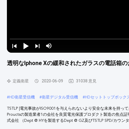
透明なIphone Xの緩和されたガラスの電話
定義衛星
2020-06-09
31038 意見
#
HD衛星受信機
#
衛星デジタル受信機
#
HDセットトップボック
TSTLP |電光事故がISO9001を与えられないより安全な未来を持
Prouctsの製造業者1の会社を良質電光保護プロダクト製造の焦点証明
式会社 （Dept @ HYを製造するDept @ GZ及びTSTLP SPD/カウンター