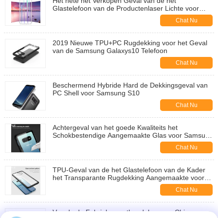
Het hete het Verkopen Geval van de het
Glastelefoon van de Productenlaser Lichte voor
xiaomi mi 9 Gevallen van de Celtelefoon
Chat Nu
2019 Nieuwe TPU+PC Rugdekking voor het Geval
van de Samsung Galaxys10 Telefoon
Chat Nu
Beschermend Hybride Hard de Dekkingsgeval van
PC Shell voor Samsung S10
Chat Nu
Achtergeval van het goede Kwaliteits het
Schokbestendige Aangemaakte Glas voor Samsung
Galaxy S10 plus
Chat Nu
TPU-Geval van de het Glastelefoon van de Kader
het Transparante Rugdekking Aangemaakte voor
Samsung Galaxy S10 plus
Chat Nu
Van de de Fabrieksgroothandelaar van China