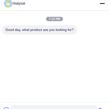
Mobiel de Telefoongeval van PC +TPU
maiyue
Schokbestendige voor Melkweg S10
Chat Nu
Dekking van Groothandelsprijs ontruimt de Harde
7:12 PM
PC voor Samsung Galaxy S10 Achtergeval
Chat Nu
Good day, what product are you looking for?
1 / 14
Veranderingstaal
Dutch
Thuis
|
Sitemap
|
Privacybeleid
Desktopmening
Copyright © 2011 - 2025 China Receiver Online Market.
All rights reserved. Developed by
ECER