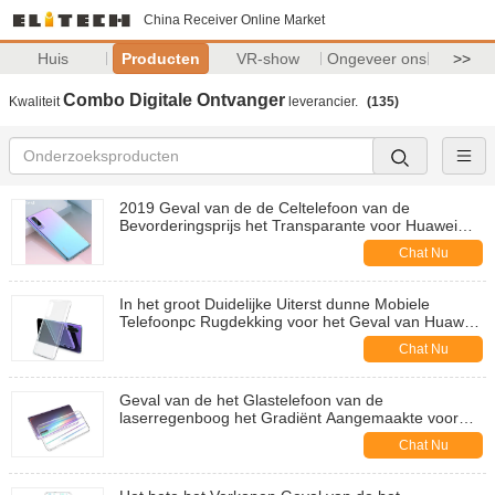
China Receiver Online Market
Huis
Producten
VR-show
Ongeveer ons
>>
Combo Digitale Ontvanger
Kwaliteit
leverancier.
(135)
2019 Geval van de de Celtelefoon van de
Bevorderingsprijs het Transparante voor Huawei
P30
Chat Nu
In het groot Duidelijke Uiterst dunne Mobiele
Telefoonpc Rugdekking voor het Geval van Huawei
P30
Chat Nu
Geval van de het Glastelefoon van de
laserregenboog het Gradiënt Aangemaakte voor
xiaomimi9 rugdekking
Chat Nu