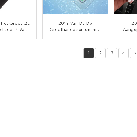
n Het Groot Qc
2019 Van De De
20
e Lader 4 Van
Groothandelsprijsmanier
Aange
utolader Van
Van Het Douaneembleem
Lucht
b Aanpassings
Van De Het Strandcel
Autote
TACT NU
CONTACT NU
onadapter Voor
Draagt De Mobiele
Telef
1
2
3
4
>
r Van De De
Telefoon Droge
IPho
aceauto Van
Waterdichte Telefoonzak
efoonusb
Voor IPhone X Voor
Sumsung S10