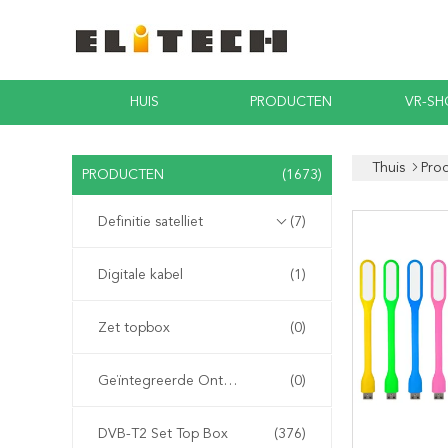
HUIS
PRODUCTEN
VR-S
Thuis
Pro
PRODUCTEN
(1673)
Definitie satelliet
(7)
Digitale kabel
(1)
Zet topbox
(0)
Geïntegreerde Ontvanger Decoder
(0)
DVB-T2 Set Top Box
(376)