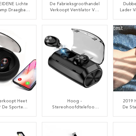
EIDENE Lichte
De Fabrieksgroothandel
Dubbe
amp Draagbare
Verkoopt Ventilator Van
Lader V
Heldere Usb
De De Ventilator
Kabel 
oor Laptop Van
Minitelefoon Van USB
TACT NU
CONTACT NU
terpc Van De
Van 2019 De Draagbare
Gegeve
nk Nachtlicht
Voor Smartphone 2 In 1
Miniventilator Voor
IPhone Voor Android
erkoopt Heet
Hoog -
2019 
9 De Sporten
Stereohoofdtelefoon
De Sta
 Oortelefoons
Van Bluetooth 5.0+EDR
Verk
bluetooth Van
Van De Kwaliteits De
Watch
TACT NU
CONTACT NU
rbuds Met Het
Draagbare Mini
Simkaa
n Geval Voor
Draadloze Oortelefoon
Wearab