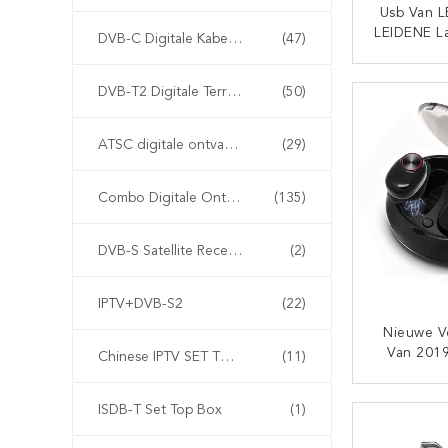
Usb Van L
LEIDENE L
DVB-C Digitale Kabelontvanger
(47)
Super 
Lichten V
CON
DVB-T2 Digitale Terrestriële Ontvanger
(50)
De Compu
Machtsba
ATSC digitale ontvanger
(29)
Combo Digitale Ontvanger
(135)
DVB-S Satellite Receiver
(2)
IPTV+DVB-S2
(22)
Nieuwe V
Van 201
Chinese IPTV SET TOP BOX
(11)
Draadloze
V4.2 Mini
CON
ISDB-T Set Top Box
(1)
V5 TWS Ea
Laden Va