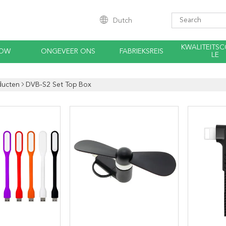
Dutch
KWALITEITS
HOW
ONGEVEER ONS
FABRIEKSREIS
LE
ducten
DVB-S2 Set Top Box