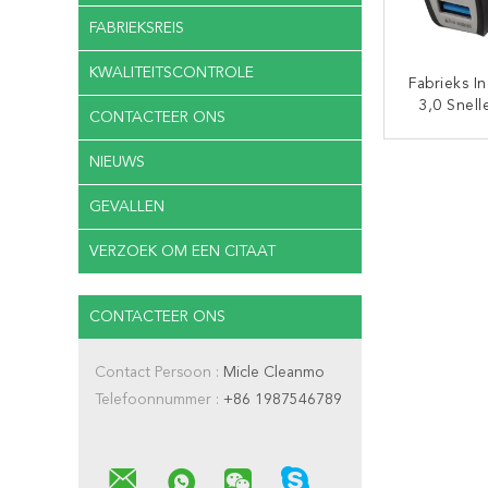
FABRIEKSREIS
KWALITEITSCONTROLE
Fabrieks I
3,0 Snell
CONTACTEER ONS
De De A
Havensus
CON
NIEUWS
De Telefo
De Lade
GEVALLEN
Interf
Tel
VERZOEK OM EEN CITAAT
CONTACTEER ONS
Contact Persoon :
Micle Cleanmo
Telefoonnummer :
+86 1987546789