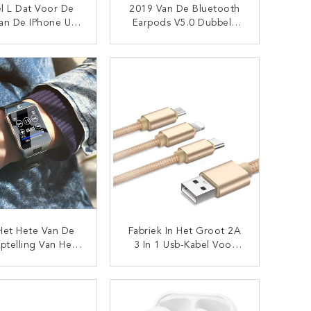
l L Dat Voor De
2019 Van De Bluetooth
an De IPhone Usb
Earpods V5.0 Dubbele
En De Kabel Van
Vraag Van V5 Tws Mini De
De
Draadloos
CONTACT NU
CONTACT NU
nssynchronisatie
Stereooortelefoon Ware
Buigt
Earbuds Het Laden De
Hoofdtelefoonhoofdtele
Foon Van De Gevalsport
Het Hete Van De
Fabriek In Het Groot 2A
ptelling Van Het
3 In 1 Usb-Kabel Voor
oopdz09 Smart
Kabelstype C Van De
 Horloge Van De
IPhone De Mobiele
CONTACT NU
CONTACT NU
rtbluetooth Voor
Telefoon Kabel Van
le Telefoons Van
Micro- Het Laden