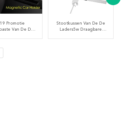
19 Promotie
Stootkussen Van De De
paste Van De De
Laders5w Draagbare
opening Van De
Lader Van De Fabrieks
lefoonhouder De
Het In Het Groot
CONTACT NU
CONTACT NU
oonhouder Voor
Draagbare Lader
ne Maximum Xs
Draadloze QI Draadloze