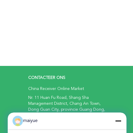
CONTACTEER ONS
China Receiver Online Market
Nr. 11 Huan Fu Road, Shang Sha
Management District, Chang An Town,
Dong Guan City, provincie Guang Dong,
China
maiyue
86-135-0253-3456