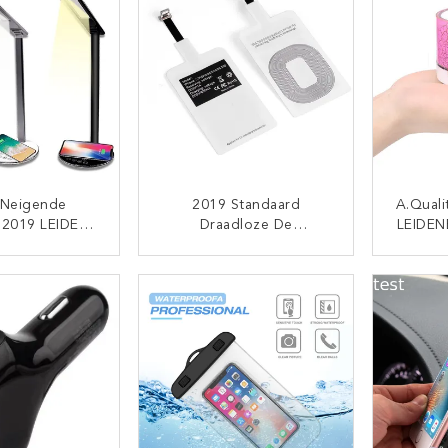
oor Androïde
Met Het Laden Van
Het Ap
msung
Doosoortelefoon
1 Neigende
2019 Standaard
A.Quali
 2019 LEIDENE
Draadloze De
LEIDEN
mp Die Van Het
Ladersontvanger Van
Vrije 
ermingsbureau
Groothandelsprijs
Van S1
TACT NU
CONTACT NU
anrakingsogen
Universele Qi Voor
S
mp Snelle
Micro- Van
Bat
e Lader Voor
Iphoneandroid Usb Type
Voor Samsung
A Type Bc Ontvangers
ouwt