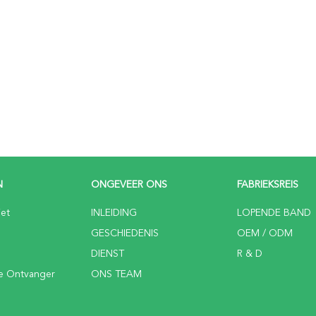
N
ONGEVEER ONS
FABRIEKSREIS
iet
INLEIDING
LOPENDE BAND
GESCHIEDENIS
OEM / ODM
DIENST
R & D
e Ontvanger
ONS TEAM