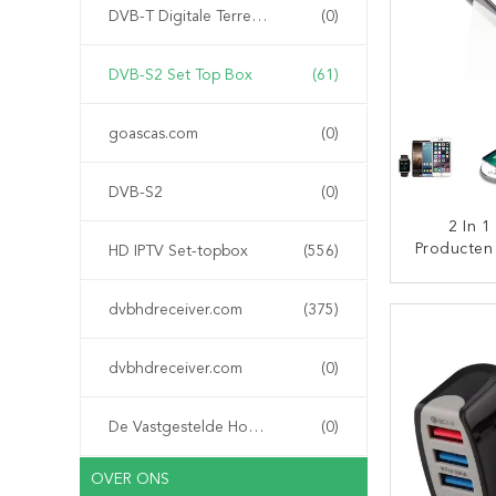
Iphone V
DVB-T Digitale Terrestriële Ontvanger
(0)
Sa
DVB-S2 Set Top Box
(61)
goascas.com
(0)
DVB-S2
(0)
2 In 
Producten
HD IPTV Set-topbox
(556)
Schemerla
De Besch
CON
dvbhdreceiver.com
(375)
Van De A
De La
Draadloz
dvbhdreceiver.com
(0)
Iphone 
V
De Vastgestelde Hoogste Doos van IPTV
(0)
OVER ONS