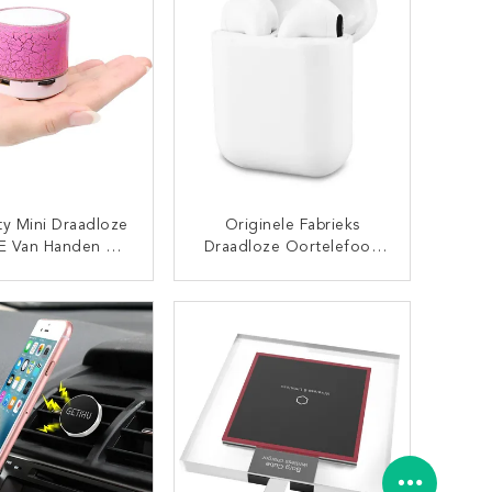
paraten Mobiele
Kabelmicrousb USB
Horloge
ty Mini Draadloze
Originele Fabrieks
E Van Handen De
Draadloze Oortelefoon
Bluetooth Spreker
I9s I7s I8s I10s Tws
0 Met 400mah-De
Bluetooth 5,0 Draadloze
CONTACT NU
CONTACT NU
preker Van
Hoofdtelefoon Met
terijbluetooth
Microfoon HandsFree I9s
Hoofdtelefoons