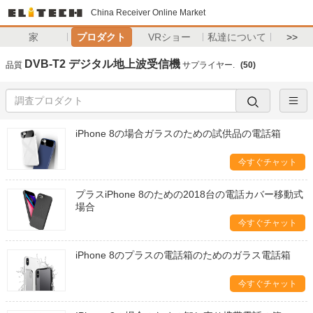
China Receiver Online Market
家
プロダクト
VRショー
私達について
>>
DVB-T2 デジタル地上波受信機
品質
サプライヤー.
(50)
iPhone 8の場合ガラスのための試供品の電話箱
今すぐチャット
プラスiPhone 8のための2018台の電話カバー移動式
場合
今すぐチャット
iPhone 8のプラスの電話箱のためのガラス電話箱
今すぐチャット