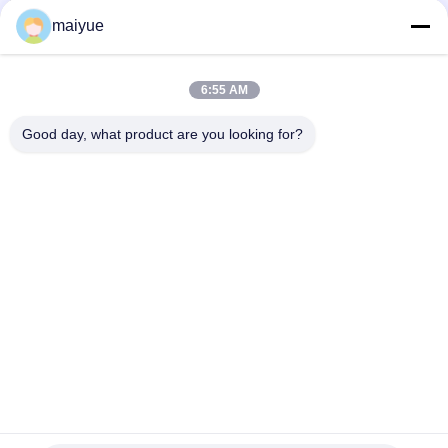
の電話カバー
maiyue
今すぐチャット
iPhone 8のプラスの保護場合のための移動式付属品
6:55 AM
TPUのPCの箱の電話カバー
今すぐチャット
Good day, what product are you looking for?
1 / 5
言語を変えて下さい
Japanese
ホーム
|
地図
|
プライバシーポリシー
デスクトップの眺め
Copyright © 2011 - 2025 China Receiver Online Market.
All rights reserved. Developed by
ECER