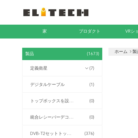
家
プロダクト
VRシ
ホーム
製
製品
(1673)
定義衛星
(7)
デジタルケーブル
(1)
トップボックスを設定します
(0)
統合レシーバーデコーダー
(0)
DVB-T2セットトップボックス
(376)