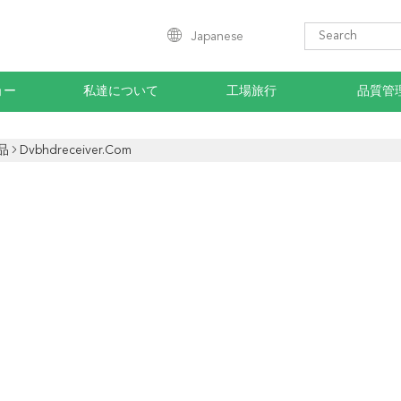
Japanese
ョー
私達について
工場旅行
品質管
品
Dvbhdreceiver.com