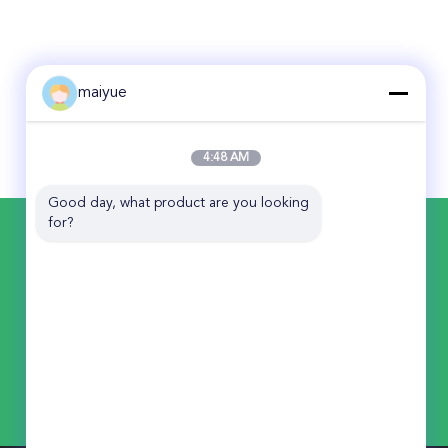
maiyue
4:48 AM
Good day, what product are you looking 
for?
お問い合わせ
China Receiver Online Market
中国広東省東莞市長安町上沙管理区Huan
Fu Road 11号
86-135-0253-3456
944854678@qq.com