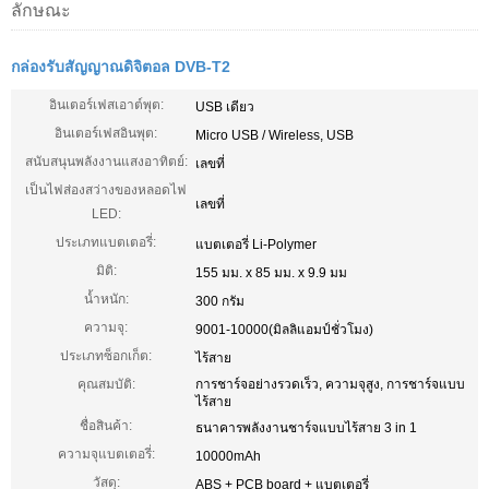
ลักษณะ
กล่องรับสัญญาณดิจิตอล DVB-T2
อินเตอร์เฟสเอาต์พุต:
USB เดียว
อินเตอร์เฟสอินพุต:
Micro USB / Wireless, USB
สนับสนุนพลังงานแสงอาทิตย์:
เลขที่
เป็นไฟส่องสว่างของหลอดไฟ
เลขที่
LED:
ประเภทแบตเตอรี่:
แบตเตอรี่ Li-Polymer
มิติ:
155 มม. x 85 มม. x 9.9 มม
น้ำหนัก:
300 กรัม
ความจุ:
9001-10000(มิลลิแอมป์ชั่วโมง)
ประเภทซ็อกเก็ต:
ไร้สาย
คุณสมบัติ:
การชาร์จอย่างรวดเร็ว, ความจุสูง, การชาร์จแบบ
ไร้สาย
ชื่อสินค้า:
ธนาคารพลังงานชาร์จแบบไร้สาย 3 in 1
ความจุแบตเตอรี่:
10000mAh
วัสดุ:
ABS + PCB board + แบตเตอรี่