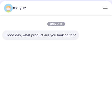
maiyue
8:07 AM
2019 รถไร้สายชาร์จ H Older ระบายอากาศไร้สายชาร์จรถยนต์ที่วางโทรศัพท์สำหรับ
Good day, what product are you looking for?
ip hone Xs Max
เปลี่ยนภาษา
Thai
บ้าน
|
แผนผังเว็บไซต์
|
นโยบายความเป็นส่วนตัว
สก์ท็อปดู
Copyright © 2011 - 2025 China Receiver Online Market.
All rights reserved. Developed by
ECER