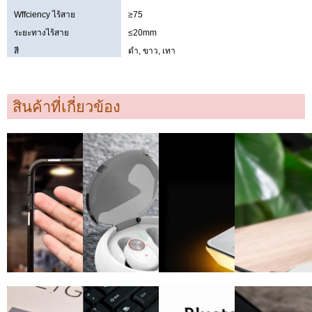
Wffciency ไร้สาย
≥75
ระยะทางไร้สาย
≤20mm
สี
ดำ, ขาว, เทา
สินค้าที่เกี่ยวข้อง