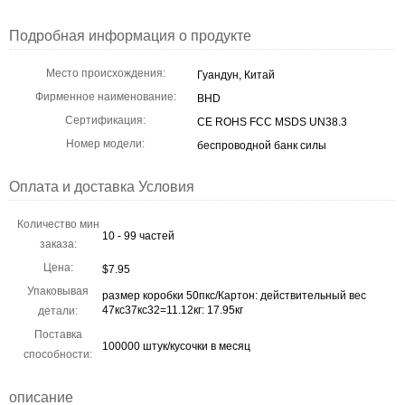
Подробная информация о продукте
Место происхождения:
Гуандун, Китай
Фирменное наименование:
BHD
Сертификация:
CE ROHS FCC MSDS UN38.3
Номер модели:
беспроводной банк силы
Оплата и доставка Условия
Количество мин
10 - 99 частей
заказа:
Цена:
$7.95
Упаковывая
размер коробки 50пкс/Картон: действительный вес
47кс37кс32=11.12кг: 17.95кг
детали:
Поставка
100000 штук/кусочки в месяц
способности:
описание