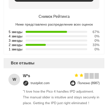
Снимок Рейтинга
Ниже представлено распределение всех оценок
5 звезды
67%
4 звезды
0%
3 звезды
0%
2 звезды
33%
1 звезды
0%
Все отзывы
W*s
W
trustpilot.com
Полезно (8987)
"I love how the Pico 4 handles IPD adjustment.
The manual slider is intuitive and stays securely in
place. Getting the IPD just right eliminated！