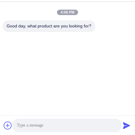
Max
คุยตอนนี้
ส่งคำถาม
4:06 PM
#
กล่องรับสัญญาณ Mpeg4
#
กล่องรับสัญญาณ Dvbt2
Good day, what product are you looking for?
#
เมทริกซ์ แอปเปิล Dvbt2
กล่องรับสัญญาณดิจิตอล DVB-T2
2025-08-19
30925 ความเห็น
การปรับระดับอัตโนมัติโดยไม่ต้องใช้มือและอุปกรณ์เสริมภายนอก สามารถตรวจ
จับอนุภาคเล็กๆ ที่น่าสงสัยในสถานที่ โดยใช้กล้องจุลินทรีย์ ประเมินความเสี่ยงของ
การจุดไฟ และหยุดเลเซอร์โดยอัตโนมัติ ผ่านกระจกสีน้ําตา...
ดูเพิ่มเติม
ข้อความจากผู้เข้าชม
ส่งข้อความ
ยังไม่มีความเห็นจากสาธารณะ