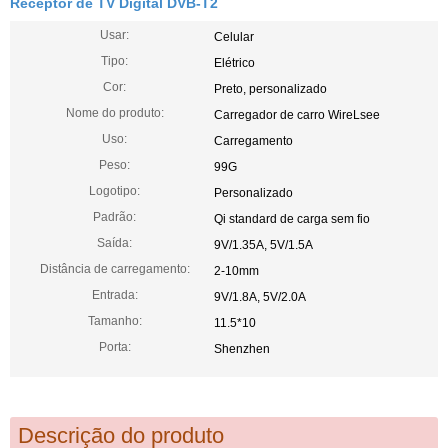
Receptor de TV Digital DVB-T2
Usar:
Celular
Tipo:
Elétrico
Cor:
Preto, personalizado
Nome do produto:
Carregador de carro WireLsee
Uso:
Carregamento
Peso:
99G
Logotipo:
Personalizado
Padrão:
Qi standard de carga sem fio
Saída:
9V/1.35A, 5V/1.5A
Distância de carregamento:
2-10mm
Entrada:
9V/1.8A, 5V/2.0A
Tamanho:
11.5*10
Porta:
Shenzhen
Descrição do produto