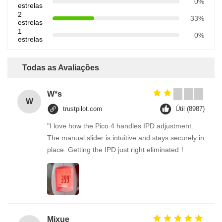
0%
estrelas
2
33%
estrelas
1
0%
estrelas
Todas as Avaliações
W*s
W
trustpilot.com
Útil (8987)
"I love how the Pico 4 handles IPD adjustment.
The manual slider is intuitive and stays securely in
place. Getting the IPD just right eliminated！
Mixue