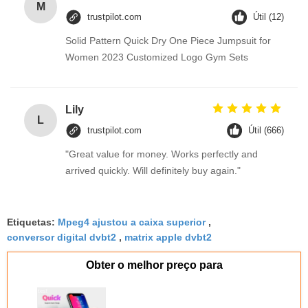
M
trustpilot.com
Útil (12)
Solid Pattern Quick Dry One Piece Jumpsuit for
Women 2023 Customized Logo Gym Sets
Lily
L
trustpilot.com
Útil (666)
"Great value for money. Works perfectly and
arrived quickly. Will definitely buy again."
Etiquetas:
Mpeg4 ajustou a caixa superior
,
conversor digital dvbt2
,
matrix apple dvbt2
Obter o melhor preço para