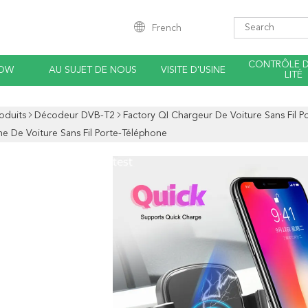
French
CONTRÔLE 
HOW
AU SUJET DE NOUS
VISITE D'USINE
LITÉ
oduits
Décodeur DVB-T2
Factory QI Chargeur De Voiture Sans Fil
e De Voiture Sans Fil Porte-Téléphone