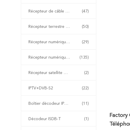
Récepteur de câble numérique DVB-C
(47)
Récepteur terrestre numérique DVB-T2 Récepteur Récepteur
(50)
Récepteur numérique ATSC
(29)
Récepteur numérique combiné
(135)
Récepteur satellite DVB-S
(2)
IPTV+DVB-S2
(22)
Boîtier décodeur IPTV chinois
(11)
Factory
Décodeur ISDB-T
(1)
Téléphon