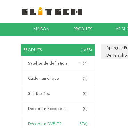
MAISON
PRODUITS
VR S
Aperçu
Pr
PRODUITS
(1673)
De Téléphon
Satellite de définition
(7)
Câble numérique
(1)
Set Top Box
(0)
Décodeur Récepteur Intégré
(0)
Décodeur DVB-T2
(376)