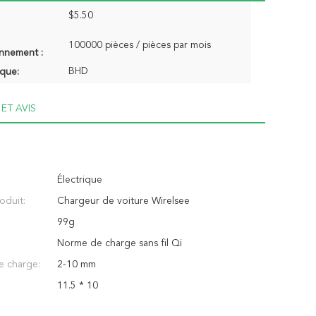
$5.50
100000 pièces / pièces par mois
onnement :
BHD
que:
ET AVIS
Électrique
oduit:
Chargeur de voiture Wirelsee
99g
Norme de charge sans fil Qi
e charge:
2-10 mm
11.5 * 10