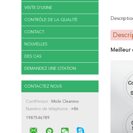
VISITE D'USINE
Descriptio
CONTRÔLE DE LA QUALITÉ
CONTACT
Descri
NOUVELLES
Meilleur 
DES CAS
DEMANDEZ UNE CITATION
CONTACTEZ NOUS
ContPerson :
Micle Cleanmo
Numéro de téléphone :
+86
1987546789