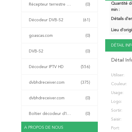
Quantité 
Récepteur terrestre numérique DVB-T
(0)
min :
Détails d'e
Décodeur DVB-S2
(61)
Lieu d'orig
goascas.com
(0)
DÉTAIL I
DVB-S2
(0)
Détail In
Décodeur IPTV HD
(556)
Utiliser:
dvbhdreceiver.com
(375)
Couleur:
Usage:
dvbhdreceiver.com
(0)
Logo:
Sortir:
Boîtier décodeur d'IPTV
(0)
Saisir:
A PROPOS DE NOUS
Port: