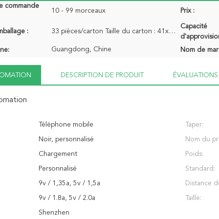
de commande
10 - 99 morceaux
Prix :
Capacité
mballage :
33 pièces/carton Taille du carton : 41x31x31 = 7,88 kg Poids réel : 6,4 kg
d'approvisi
Guangdong, Chine
ine:
Nom de mar
NFOMATION
DESCRIPTION DE PRODUIT
ÉVALUATIONS 
fomation
Téléphone mobile
Taper:
Noir, personnalisé
Nom du pr
Chargement
Poids:
Personnalisé
Standard:
9v / 1,35a, 5v / 1,5a
Distance d
9v / 1.8a, 5v / 2.0a
Taille:
Shenzhen