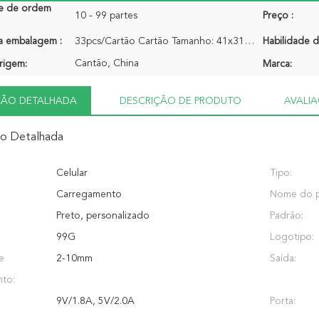
e de ordem
10 - 99 partes
Preço :
a embalagem :
33pcs/Cartão Cartão Tamanho: 41x31x31=7,88kg Peso real: 6,4KG
Habilidade d
Cantão, China
rigem:
Marca:
ÇÃO DETALHADA
DESCRIÇÃO DE PRODUTO
AVALI
ão Detalhada
Celular
Tipo:
Carregamento
Nome do p
Preto, personalizado
Padrão:
99G
Logotipo:
e
2-10mm
Saída:
to:
9V/1.8A, 5V/2.0A
Porta: