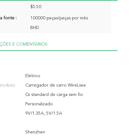
$5.50
a fonte :
100000 peças/peças por mês
BHD
AÇÕES E COMENTÁRIOS
Elétrico
roduto:
Carregador de carro WireLsee
Qi standard de carga sem fio
Personalizado
9V/1.35A, 5V/1.5A
Shenzhen