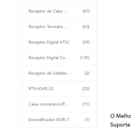
Receptor de Cabo Digital DVB-C
(47)
Receptor Terrestre Digital DVB-T2 Receptor Receptor
(50)
Receptor Digital ATSC
(29)
Receptor Digital Combinado
(135)
Receptor de Satélite DVB-S
(2)
IPTV+DVB-S2
(22)
Caixa conversora IPTV chinesa
(11)
O Melho
Decodificador ISDB-T
(1)
Suporte