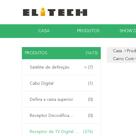
CASA
PRODUTOS
SHOW D
Casa
Prod
PRODUTOS
(1673)
Carro Com 
Satélite de definição
(7)
Cabo Digital
(1)
Defina a caixa superior
(0)
Receptor Decodificador Integrado
(0)
Receptor de TV Digital DVB-T2
(376)