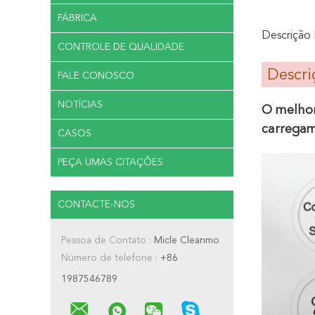
FÁBRICA
Descrição
CONTROLE DE QUALIDADE
Descri
FALE CONOSCO
NOTÍCIAS
O melhor
carregam
CASOS
PEÇA UMAS CITAÇÕES
CONTACTE-NOS
Pessoa de Contato :
Micle Cleanmo
Número de telefone :
+86
1987546789