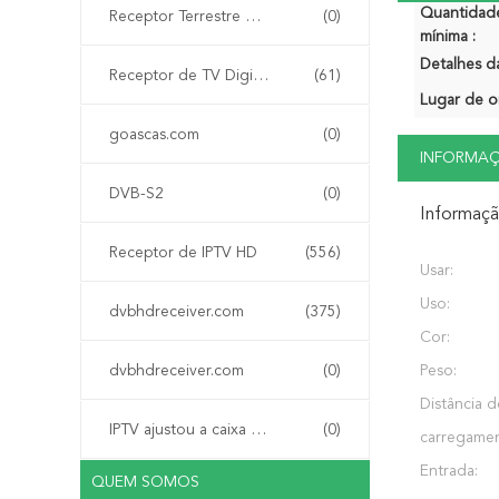
Quantidad
Receptor Terrestre Digital DVB-T
(0)
mínima :
Detalhes d
Receptor de TV Digital por Satélite DVB-S2
(61)
Lugar de o
goascas.com
(0)
INFORMA
DVB-S2
(0)
Informaç
Receptor de IPTV HD
(556)
Usar:
Uso:
dvbhdreceiver.com
(375)
Cor:
dvbhdreceiver.com
(0)
Peso:
Distância d
IPTV ajustou a caixa superior
(0)
carregamen
Entrada:
QUEM SOMOS