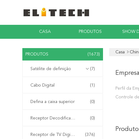
CASA
PRODUTOS
SHOW D
Casa
Chin
PRODUTOS
(1673)
Satélite de definição
(7)
Empres
Cabo Digital
(1)
Perfil da E
Controle d
Defina a caixa superior
(0)
Receptor Decodificador Integrado
(0)
Produto
Receptor de TV Digital DVB-T2
(376)