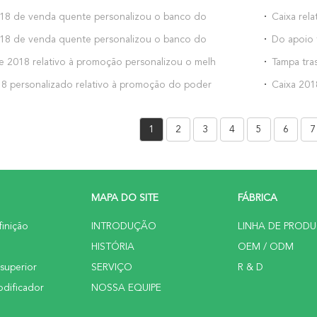
8 de venda quente personalizou o banco do
Caixa rel
caderno do carregador do carro 8000mah para
ímã da fo
8 de venda quente personalizou o banco do
Do apoio 
ara o iPhone Xs máximo
de Iphon
regador rápido de um QC de 10000 mah para
carregame
e 2018 relativo à promoção personalizou o melhor
Tampa tra
ara o iPhone Xs máximo
deslizame
poder do saco da placa de banco do poder para o
silicone 2
8 personalizado relativo à promoção do poder do
Caixa 201
 máximo
TPU para 
 encaixota banco ajustado do poder do presente
celular d
ara o iPhone Xs máximo
o iPhone 
1
2
3
4
5
6
7
MAPA DO SITE
FÁBRICA
finição
INTRODUÇÃO
LINHA DE PROD
HISTÓRIA
OEM / ODM
 superior
SERVIÇO
R & D
dificador
NOSSA EQUIPE