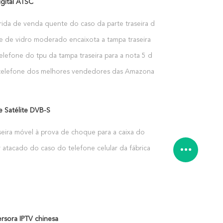
gital ATSC
rida de venda quente do caso da parte traseira do
PC para o SE de Apple IPhone
e de vidro moderado encaixota a tampa traseira
plorador de Xiaomi MI 8
telefone do tpu da tampa traseira para a nota 5 de
O
telefone dos melhores vendedores das Amazonas
stura 2S de Xiaomi
e Satélite DVB-S
seira móvel à prova de choque para a caixa do
 atacado do caso do telefone celular da fábrica
hone 6
rsora IPTV chinesa