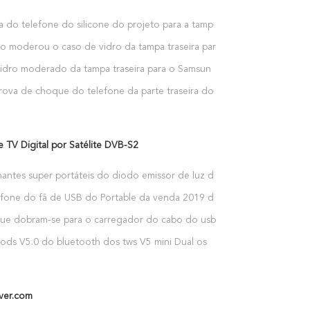
a do telefone do silicone do projeto para a tampa
do Samsung Galaxy S10
o moderou o caso de vidro da tampa traseira para
XR XS
idro moderado da tampa traseira para o Samsung
te 9
rova de choque do telefone da parte traseira do
para caixas do Samsung Galaxy Note 9
 TV Digital por Satélite DVB-S2
lhantes super portáteis do diodo emissor de luz do
mpada da luz do diodo emissor de luz do Usb para
efone do fã de USB do Portable da venda 2019 da
noite do portátil do PC do computador do banco
 atacado da fábrica mini para Smartphone 2 em 1
ue dobram-se para o carregador do cabo do usb
ara o iPhone para Android
 e a sincronização dos dados cabografam
ods V5.0 do bluetooth dos tws V5 mini Dual os
stereofônicos sem fio verdadeiros do fone de
 chamada que carregam auriculares do fones de
 esporte do caso
ver.com