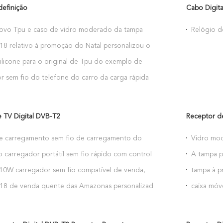
definição
Cabo Digita
ovo Tpu e caso de vidro moderado da tampa
Relógio d
ara Iphone X
móvel do 
8 relativo à promoção do Natal personalizou o
 carregamento sem fio encaixado Qi da doca para
ilicone para o original de Tpu do exemplo de
eiro 20 de Huawei
one X
r sem fio do telefone do carro da carga rápida
ra azul a mais nova de QI do projeto 2019
 TV Digital DVB-T2
Receptor d
e carregamento sem fio de carregamento do
Vidro mod
do carro do respiradouro de ar do suporte do
 carregador portátil sem fio rápido com controle
A tampa p
2019 rádios para o iphone Xs máximo
 Luz noturna LED para iphone 7/8/X/XS max xr para
iPhone X
10W carregador sem fio compatível de venda,
tampa à p
o telefone do carro com o suporte de
X
8 de venda quente das Amazonas personalizado
caixa móv
nto rápido sem fio do telefone
 placa de circuito de carregamento sem fio nova
caso do i
mpanheiro 20 de Huawei