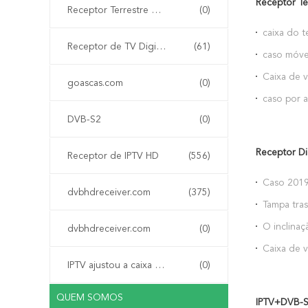
Receptor Te
Receptor Terrestre Digital DVB-T
(0)
caixa do t
Receptor de TV Digital por Satélite DVB-S2
(61)
iPhone 8
caso móve
Caixa de v
goascas.com
(0)
telefone
caso por a
8
DVB-S2
(0)
Receptor D
Receptor de IPTV HD
(556)
Caso 2019
dvbhdreceiver.com
(375)
promoção 
Tampa tras
celular p
O inclinaç
dvbhdreceiver.com
(0)
do telefon
Caixa de 
produtos p
IPTV ajustou a caixa superior
(0)
xiaomi
QUEM SOMOS
IPTV+DVB-