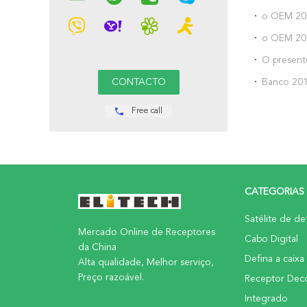
o OEM 201
poder do 
o OEM 201
Samsung p
poder car
O present
Samsung p
banco do 
Banco 201
iPhone Xs
Natal que
Free call
5200mah p
CATEGORIAS
Satélite de de
Mercado Online de Receptores
Cabo Digital
da China
Defina a caixa
Alta qualidade, Melhor serviço,
Preço razoável.
Receptor Deco
Integrado