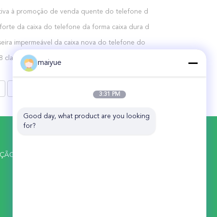
ativa à promoção de venda quente do telefone do
rma dos presentes do Natal para o caso da tampa
forte da caixa do telefone da forma caixa dura de
e
nto sem fio do telefone do ímã do Não-
seira impermeável da caixa nova do telefone do
nto
018 para a caixa ultra fina do telefone do iPhone X
8 clara à prova de choque do tpu do telefone
maiyue
o iPhone XS XR XS máximo
o projeto novo feito sob encomenda do OEM para
Xr
8
>
3:31 PM
Good day, what product are you looking 
for?
FALE CONOSCO
China Receiver Online Market
UÇÃO
No. 11 Huan Fu Road, Shang Sha
Management District, Chang An Town,
Dong Guan City, Província de Guang
Dong, China
86-135-0253-3456