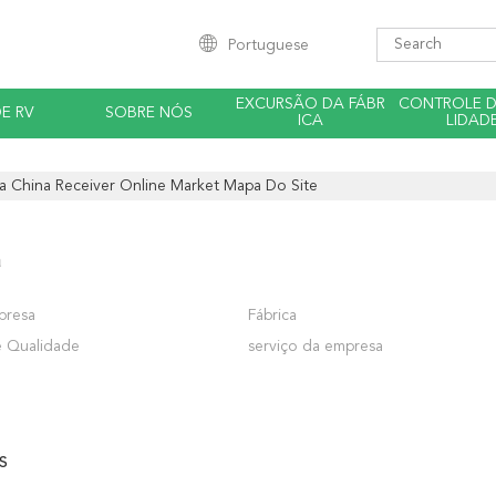
Portuguese
EXCURSÃO DA FÁBR
CONTROLE 
E RV
SOBRE NÓS
ICA
LIDAD
a China Receiver Online Market Mapa Do Site
a
mpresa
Fábrica
e Qualidade
serviço da empresa
s