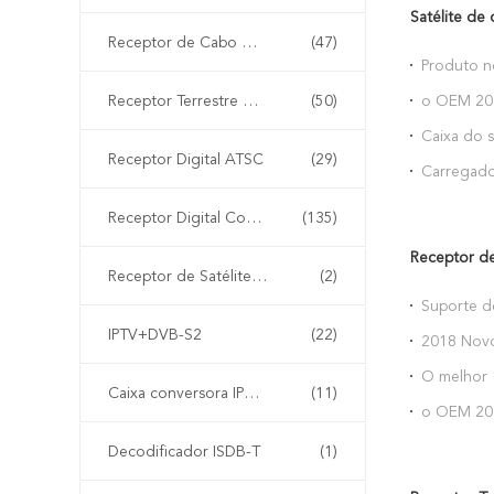
Satélite de 
Receptor de Cabo Digital DVB-C
(47)
Produto n
traseira p
Receptor Terrestre Digital DVB-T2 Receptor Receptor
(50)
o OEM 201
módulo de
Caixa do s
o companh
Receptor Digital ATSC
(29)
Apple Iph
Carregado
padrão cla
Receptor Digital Combinado
(135)
Receptor de
Receptor de Satélite DVB-S
(2)
Suporte d
telefone 
IPTV+DVB-S2
(22)
2018 Novo
carro de 
de sensor
O melhor 
samsu
Caixa conversora IPTV chinesa
(11)
suporte d
o OEM 201
carregame
telefona à
Decodificador ISDB-T
(1)
para o co