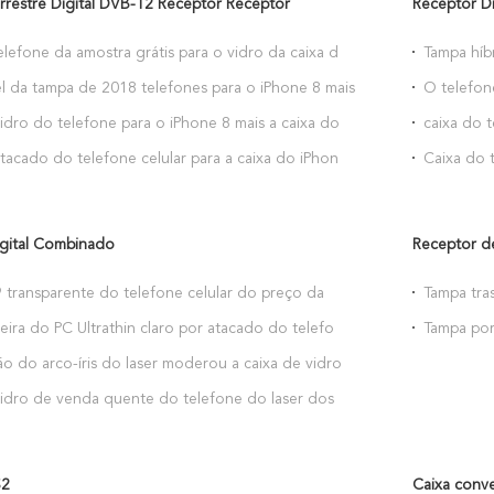
rrestre Digital DVB-T2 Receptor Receptor
Receptor Di
elefone da amostra grátis para o vidro da caixa do
Tampa híb
vidro do 
l da tampa de 2018 telefones para o iPhone 8 mais
O telefon
para o ex
idro do telefone para o iPhone 8 mais a caixa do
caixa do 
Redmi PR
tacado do telefone celular para a caixa do iPhone
Caixa do 
para a mi
igital Combinado
Receptor d
 transparente do telefone celular do preço da
Tampa tra
para Huawei P30
iPhone 6
eira do PC Ultrathin claro por atacado do telefone
Tampa por
ara o exemplo de Huawei P30
para o ip
ão do arco-íris do laser moderou a caixa de vidro
e para a tampa traseira do xiaomi mi9
vidro de venda quente do telefone do laser dos
ara caixas do telefone de 9 células do MI do
S2
Caixa conve