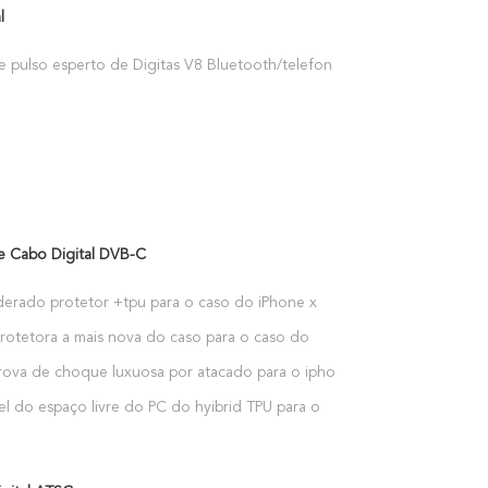
l
e pulso esperto de Digitas V8 Bluetooth/telefone
relógio de pulso
e Cabo Digital DVB-C
erado protetor +tpu para o caso do iPhone x
rotetora a mais nova do caso para o caso do
rova de choque luxuosa por atacado para o iphone
el do espaço livre do PC do hyibrid TPU para o
phone X