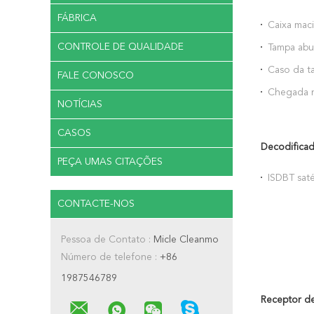
FÁBRICA
Caixa maci
para a ho
CONTROLE DE QUALIDADE
Tampa abu
de choque
Caso da ta
FALE CONOSCO
lichi para
Chegada n
NOTÍCIAS
CASOS
Decodificad
PEÇA UMAS CITAÇÕES
ISDBT saté
CONTACTE-NOS
Pessoa de Contato :
Micle Cleanmo
Número de telefone :
+86
1987546789
Receptor d