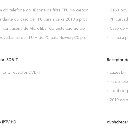
a do telefone do silicone da fibra TPU do carbono
Caixa nov
nra 8x de Huawei
do caso 
ndante do caso de TPU para a caixa 2018 à prova
9H curvad
 do telefone da fibra do carbono de Huawei Y6
o iPhone 
mpa traseira de Microfiber do teste padrão do
Caso de v
 Huawei Y6 2018
Galaxy No
ova tampa de TPU + de PC para Huiwei p20 pro
Tampa à p
delicado 
or ISDB-T
Receptor de
lite tv receptor DVB-T
Luzes bri
Usb da lâ
Fã do tel
a luz da 
venda por
L dobro q
do poder
mini fã p
do iPhone
2019 earp
earbuds e
ouvido da
ouvido do
e IPTV HD
dvbhdrecei