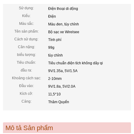
Sử dụng:
Điện thoại di động
Kiểu:
Điện
Màu sắc:
Màu đen, tùy chỉnh
Tên sản phẩm:
Bộ sạc xe Wirelsee
Cách sử dụng:
Tính phí
Cân nặng:
99g
biểu tượng:
tùy chỉnh
Tiêu chuẩn:
Tiêu chuẩn điện tích không dây qi
đầu ra:
9V/1.35a, 5V/1.5A
Khoảng cách sạc:
2-10mm
Đầu vào:
9V/1.8a, 5V/2.0A
Kích cỡ:
11,5*10
Cảng:
Thâm Quyến
Mô tả Sản phẩm