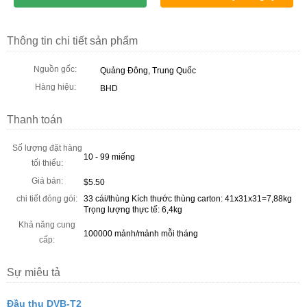
Thông tin chi tiết sản phẩm
Nguồn gốc:
Quảng Đông, Trung Quốc
Hàng hiệu:
BHD
Thanh toán
Số lượng đặt hàng
10 - 99 miếng
tối thiểu:
Giá bán:
$5.50
chi tiết đóng gói:
33 cái/thùng Kích thước thùng carton: 41x31x31=7,88kg
Trọng lượng thực tế: 6,4kg
Khả năng cung
100000 mảnh/mảnh mỗi tháng
cấp:
Sự miêu tả
Đầu thu DVB-T2