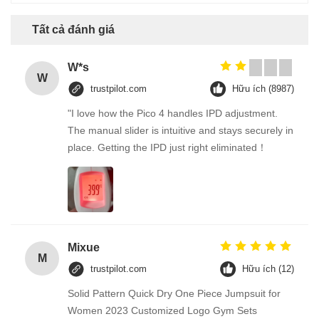
Tất cả đánh giá
W*s
W
trustpilot.com
Hữu ích (8987)
"I love how the Pico 4 handles IPD adjustment.
The manual slider is intuitive and stays securely in
place. Getting the IPD just right eliminated！
Mixue
M
trustpilot.com
Hữu ích (12)
Solid Pattern Quick Dry One Piece Jumpsuit for
Women 2023 Customized Logo Gym Sets