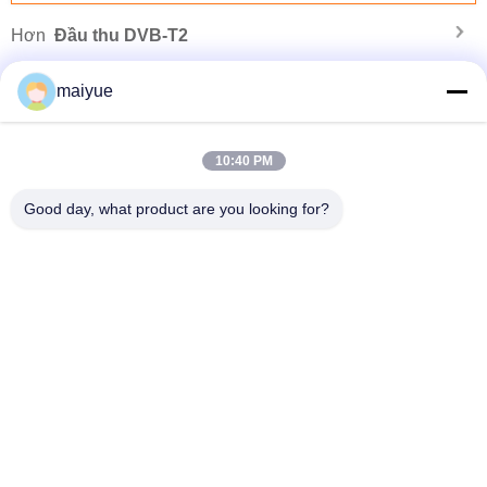
Hơn
Đầu thu DVB-T2
maiyue
10:40 PM
Good day, what product are you looking for?
Giá đỡ xe hơi không dây 2019 Air vent Sạc không dây cho điện thoại dành cho
iphone Xs Max
Thay đổi ngôn ngữ
Vietnamese
Nhà
|
Sơ đồ trang web
|
Chính sách bảo mật
Xem máy tính