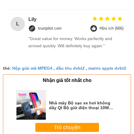
Lily
L
trustpilot.com
Hữu ích (666)
"Great value for money. Works perfectly and
arrived quickly. Will definitely buy again."
thẻ:
Hộp giải mã MPEG4
,
đầu thu dvbt2
,
matrix apple dvbt2
Nhận giá tốt nhất cho
Nhà máy Bộ sạc xe hơi không
dây QI Bộ giữ điện thoại 10W
Công suất lớn Điện thoại không
dây nhanh Bộ sạc điện thoại
Trò chuyện