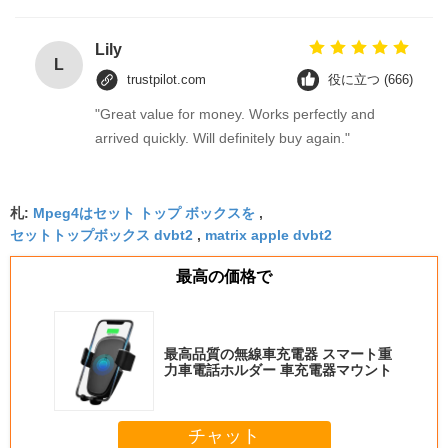
it up properly!""The Pico 4's visual clarity is
fantastic once you dial in the IPD correctly. The
Lily
L
manual adjustment is smooth, and finding that
trustpilot.com
役に立つ (666)
sweet spot makes all the difference. No more eye
"Great value for money. Works perfectly and
strain during long sessions. Highly recommend
arrived quickly. Will definitely buy again."
taking the time to set it up properly!""The Pico 4's
visual clarity is fantastic once you dial in the IPD
correctly. The manual adjustment is smooth, and
札:
Mpeg4はセット トップ ボックスを
finding that sweet spot makes all the difference.
,
セットトップボックス dvbt2
,
matrix apple dvbt2
No more eye strain during long sessions. Highly
recommend taking the time to set it up
最高の価格で
properly!""The Pico 4's visual clarity is fantastic
once you dial in the IPD correctly. The manual
adjustment is smooth, and finding that sweet spot
最高品質の無線車充電器 スマート重
makes all the difference. No more eye strain
力車電話ホルダー 車充電器マウント
during long sessions. Highly r
チャット