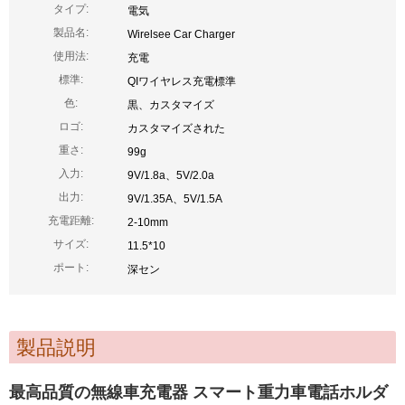
タイプ:
電気
製品名:
Wirelsee Car Charger
使用法:
充電
標準:
QIワイヤレス充電標準
色:
黒、カスタマイズ
ロゴ:
カスタマイズされた
重さ:
99g
入力:
9V/1.8a、5V/2.0a
出力:
9V/1.35A、5V/1.5A
充電距離:
2-10mm
サイズ:
11.5*10
ポート:
深セン
製品説明
最高品質の無線車充電器 スマート重力車電話ホルダ