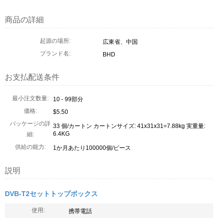
商品の詳細
起源の場所:
広東省、中国
ブランド名:
BHD
お支払配送条件
最小注文数量:
10 - 99部分
価格:
$5.50
パッケージの詳
33 個/カートン カートンサイズ: 41x31x31=7.88kg 実重量:
6.4KG
細:
供給の能力:
1か月あたり100000個/ピース
説明
DVB-T2セットトップボックス
使用:
携帯電話