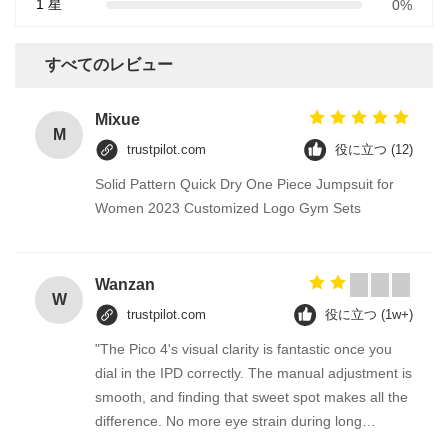
1 星
0%
すべてのレビュー
Mixue
M
trustpilot.com
役に立つ (12)
Solid Pattern Quick Dry One Piece Jumpsuit for
Women 2023 Customized Logo Gym Sets
Wanzan
W
trustpilot.com
役に立つ (1w+)
"The Pico 4's visual clarity is fantastic once you
dial in the IPD correctly. The manual adjustment is
smooth, and finding that sweet spot makes all the
difference. No more eye strain during long
sessions. Highly recommend taking the time to set