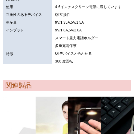
使用
4-6インチスクリーン電話に適しています
互換性のあるデバイス
QI 互換性
生産量
9V/1.35A,5V/1.5A
インプット
9V/1.8A,5V/2.0A
スマート重力電話ホルダー
多重充電保護
QI デバイスと合わせる
特徴
360 度回転
関連製品