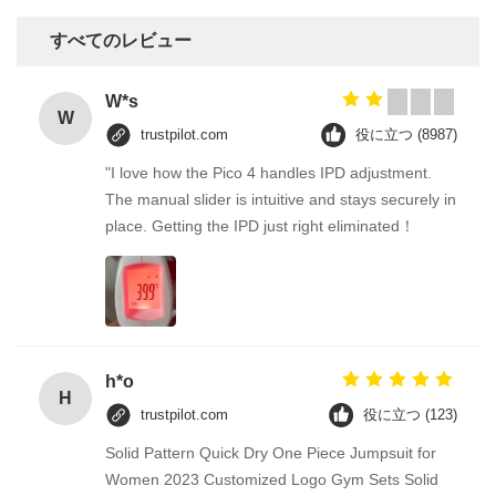
すべてのレビュー
W*s
W
trustpilot.com
役に立つ (8987)
"I love how the Pico 4 handles IPD adjustment.
The manual slider is intuitive and stays securely in
place. Getting the IPD just right eliminated！
h*o
H
trustpilot.com
役に立つ (123)
Solid Pattern Quick Dry One Piece Jumpsuit for
Women 2023 Customized Logo Gym Sets Solid