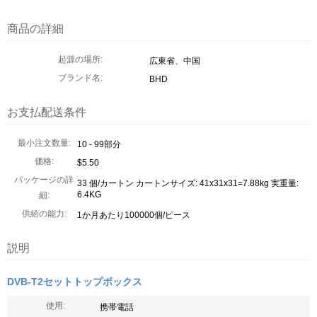
商品の詳細
起源の場所:
広東省、中国
ブランド名:
BHD
お支払配送条件
最小注文数量:
10 - 99部分
価格:
$5.50
パッケージの詳
33 個/カートン カートンサイズ: 41x31x31=7.88kg 実重量:
6.4KG
細:
供給の能力:
1か月あたり100000個/ピース
説明
DVB-T2セットトップボックス
使用:
携帯電話