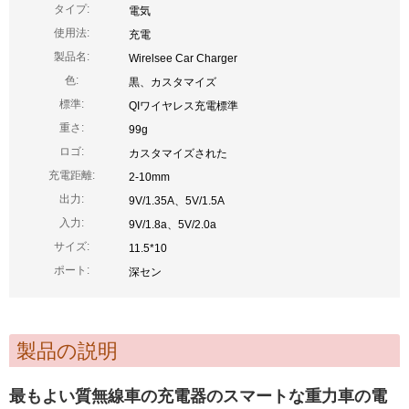
タイプ:
電気
使用法:
充電
製品名:
Wirelsee Car Charger
色:
黒、カスタマイズ
標準:
QIワイヤレス充電標準
重さ:
99g
ロゴ:
カスタマイズされた
充電距離:
2-10mm
出力:
9V/1.35A、5V/1.5A
入力:
9V/1.8a、5V/2.0a
サイズ:
11.5*10
ポート:
深セン
製品の説明
最もよい質無線車の充電器のスマートな重力車の電