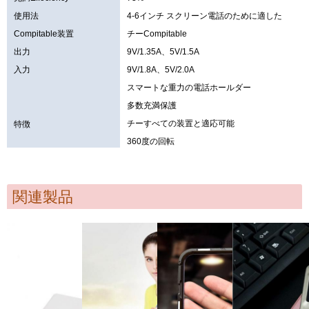
使用法
4-6インチ スクリーン電話のために適した
Compitable装置
チーCompitable
出力
9V/1.35A、5V/1.5A
入力
9V/1.8A、5V/2.0A
スマートな重力の電話ホールダー
多数充満保護
チーすべての装置と適応可能
特徴
360度の回転
関連製品