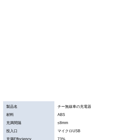
製品名
チー無線車の充電器
材料
ABS
充満間隔
≤8mm
投入口
マイクロUSB
充満Effociency
73%