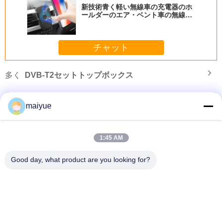
correctly. The manual adjustment is smooth, and
新技術青く軽い無線車の充電器のホ
ールダーのエア・ベント車の無線充
finding that sweet spot makes all the difference.
満ホールダー
No more eye strain during long sessions. Highly
recommend taking the time to set it up
チャット
properly!""The Pico 4's visual clarity is fantastic
once you dial in the IPD correctly. The manual
多く
DVB-T2セットトップボックス
adjustment is smooth, and finding that sweet spot
makes all the difference. No more eye strain
during long sessions. Highly r
maiyue
1:45 AM
Good day, what product are you looking for?
ー
2019の無線電信車の最高iphone Xsのための充満ホールダーのエア・ベント無
線充満車の電話ホールダー
言語を変えて下さい
Japanese