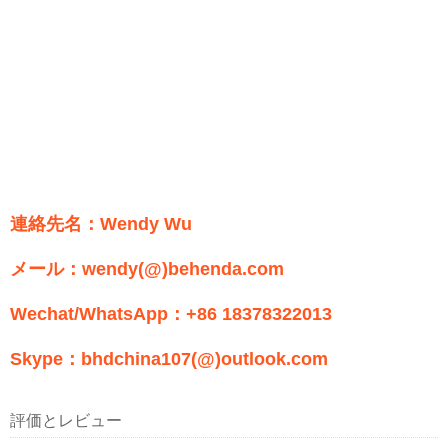
連絡先名：Wendy Wu
メール：wendy(@)behenda.com
Wechat/WhatsApp：+86 18378322013
Skype：bhdchina107(@)outlook.com
評価とレビュー