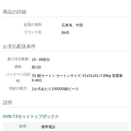
商品の詳細
起源の場所:
広東省、中国
ブランド名:
BHD
お支払配送条件
最小注文数量:
10 - 99部分
価格:
$5.50
パッケージの詳
33 個/カートン カートンサイズ: 41x31x31=7.88kg 実重量:
6.4KG
細:
供給の能力:
1か月あたり100000個/ピース
説明
DVB-T2セットトップボックス
使用:
携帯電話