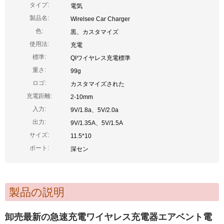
タイプ:
電気
製品名:
Wirelsee Car Charger
色:
黒、カスタマイズ
使用法:
充電
標準:
QIワイヤレス充電標準
重さ:
99g
ロゴ:
カスタマイズされた
充電距離:
2-10mm
入力:
9V/1.8a、5V/2.0a
出力:
9V/1.35A、5V/1.5A
サイズ:
11.5*10
ポート:
深セン
製品の説明
卸売最新の急速充電ワイヤレス充電器エアベント電