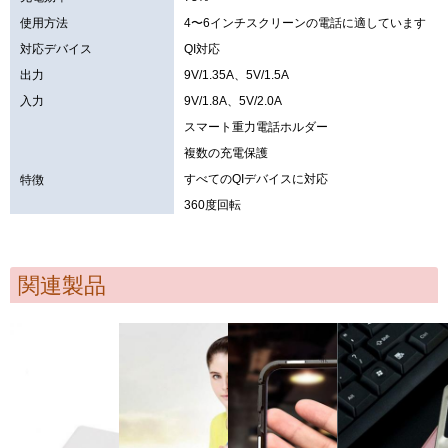
使用方法
4〜6インチスクリーンの電話に適しています
対応デバイス
QI対応
出力
9V/1.35A、5V/1.5A
入力
9V/1.8A、5V/2.0A
スマート重力電話ホルダー
複数の充電保護
すべてのQIデバイスに対応
特徴
360度回転
関連製品