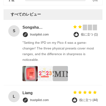
1 星
0%
すべてのレビュー
Songshang
S
trustpilot.com
役に立つ (1)
"Setting the IPD on my Pico 4 was a game-
changer! The three physical presets cover most
ranges, and the difference in sharpness is
noticeable.
Liang
L
trustpilot.com
役に立つ (44)