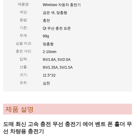
제품명:
Wirelsee 자동차 충전기
색상:
검은 색, 맞춤형
용법:
충전
기준:
Qi 무선 충전 표준
무게:
99g
심벌 마크:
맞춤형
충전 거리:
2-10mm
입력:
9V/1.8A, 5V/2.0A
산출:
9V/1.35A, 5V/1.5A
크기:
11.5*10
포트:
심천
제품 설명
도매 최신 고속 충전 무선 충전기 에어 벤트 폰 홀더 무
선 차량용 충전기