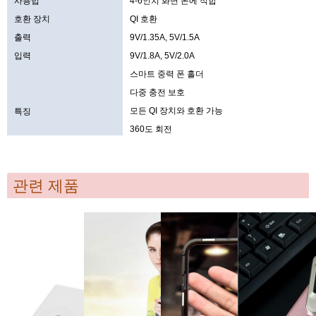
사용법
4-6인치 화면 폰에 적합
호환 장치
QI 호환
출력
9V/1.35A, 5V/1.5A
입력
9V/1.8A, 5V/2.0A
스마트 중력 폰 홀더
다중 충전 보호
모든 QI 장치와 호환 가능
특징
360도 회전
관련 제품