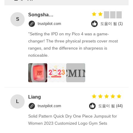
Songshang
S
trustpilot.com
도움이 됨 (1)
"Setting the IPD on my Pico 4 was a game-
changer! The three physical presets cover most
ranges, and the difference in sharpness is
noticeable.
Liang
L
trustpilot.com
도움이 됨 (44)
Solid Pattern Quick Dry One Piece Jumpsuit for
Women 2023 Customized Logo Gym Sets