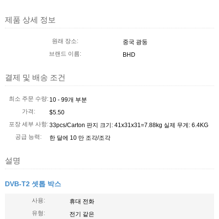
제품 상세 정보
원래 장소:
중국 광둥
브랜드 이름:
BHD
결제 및 배송 조건
최소 주문 수량:
10 - 99개 부분
가격:
$5.50
포장 세부 사항:
33pcs/Carton 판지 크기: 41x31x31=7.88kg 실제 무게: 6.4KG
공급 능력:
한 달에 10 만 조각/조각
설명
DVB-T2 셋톱 박스
사용:
휴대 전화
유형:
전기 같은