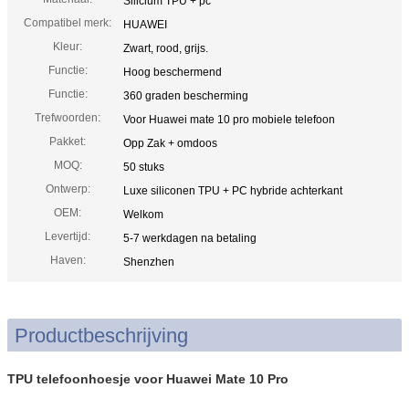
Silicium TPU + pc
Compatibel merk:
HUAWEI
Kleur:
Zwart, rood, grijs.
Functie:
Hoog beschermend
Functie:
360 graden bescherming
Trefwoorden:
Voor Huawei mate 10 pro mobiele telefoon
Pakket:
Opp Zak + omdoos
MOQ:
50 stuks
Ontwerp:
Luxe siliconen TPU + PC hybride achterkant
OEM:
Welkom
Levertijd:
5-7 werkdagen na betaling
Haven:
Shenzhen
Productbeschrijving
TPU telefoonhoesje voor Huawei Mate 10 Pro