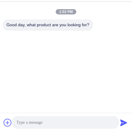
Q6:Kunt u klanten monsters leveren?
1:02 PM
A: Ja, maar de transportkosten moeten door de klanten zelf
worden betaald. Kan uw logo afdrukken, zal u helpen om uw
Good day, what product are you looking for?
verpakking en uw zaak aan te passen.
V7: Heeft u voorraadproducten te verkopen?
A: Bijna alle producten zijn op voorraad, neem contact op
met ons personeel wanneer u een bestelling plaatst.
V8: Wat zijn de betalingsvoorwaarden?
A: We kunnen T/T, Western Union en PAYPAL accepteren
Q9:Kan ik een gratis monster krijgen?
A: Als u niet in China bent en uw eigen DHL/Fedex-account
heeft, kunnen wij u gratis een monster sturen via uw account,
u hoeft alleen de verzendkosten te betalen.
Chat
Contactgegevens