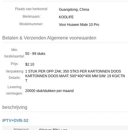
Plaats van herkomst:
Guangdong, China
Merknaam:
KOOLIFE
Modelnummer:
Voor Huawei Mate 10 Pro
Betalen & Verzenden Algemene voorwaarden
Min.
50 - 99 stuks
bestelaantal:
Prijs:
$2.10
Verpakking
1 STUK PER OPP ZAK; 350 STKS PER KARTONNEN DOOS
KARTONNEN DOOS MAAT: 500*400*400 MM G/W: 19 KG/CTN
Details:
T
Levering
20000 stuk/stukken per maand
vermogen:
beschrijving
IPTV+DVB-S2
Materiaal: