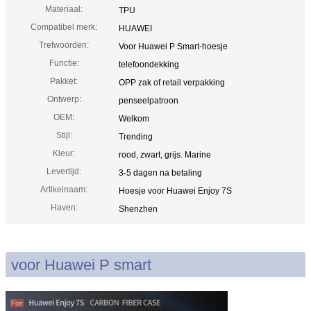
Materiaal:
TPU
Compatibel merk:
HUAWEI
Trefwoorden:
Voor Huawei P Smart-hoesje
Functie:
telefoondekking
Pakket:
OPP zak of retail verpakking
Ontwerp:
penseelpatroon
OEM:
Welkom
Stijl:
Trending
Kleur:
rood, zwart, grijs. Marine
Levertijd:
3-5 dagen na betaling
Artikelnaam:
Hoesje voor Huawei Enjoy 7S
Haven:
Shenzhen
voor Huawei P smart