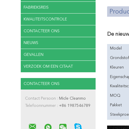
FABRIEKSREIS
Produc
KWALITEITSCONTROLE
CONTACTEER ONS
De nieuw
NIEUWS
Model
GEVALLEN
Grondsto
VERZOEK OM EEN CITAAT
Kleuren
Eigenscha
CONTACTEER ONS
Kwaliteits
MOQ
Contact Persoon :
Micle Cleanmo
Pakket
Telefoonnummer :
+86 1987546789
Steekproe