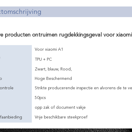
tomschrijving
e producten ontruimen rugdekkingsgeval voor xiaom
Voor xiaomi A1
f
TPU + PC
Zwart, blauw, Rood,
p
Hoge Beschermend
controle
Strikte producerende inspectie en alvorens de te v
50pcs
opp zak of document vakje
faanbieding
Vrije beschikbare steekproef