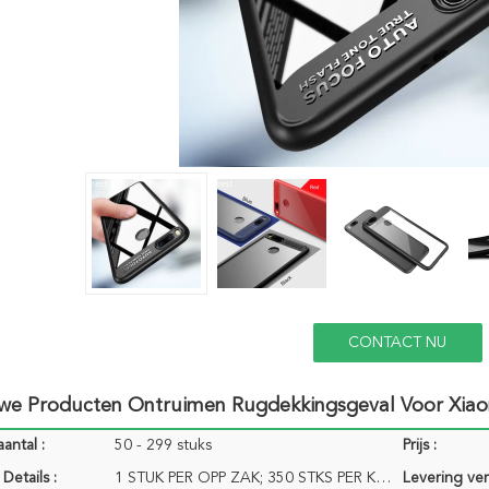
CONTACT NU
we Producten Ontruimen Rugdekkingsgeval Voor Xiao
antal :
50 - 299 stuks
Prijs :
Details :
1 STUK PER OPP ZAK; 350 STKS PER KARTONNEN DOOS KARTONNEN DOOS MAAT: 500*400*400 MM G/W: 19 KG/CTN N
Levering ve