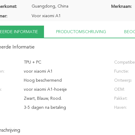
Guangdong, China
herkomst:
Merknaam:
Voor xiaomi A1
mer:
EERDE INFORMATIE
PRODUCTOMSCHRIJVING
BEOO
eerde Informatie
TPU + PC
Compatibel
en:
voor xiaomi A1
Functie:
Hoog beschermend
Ontwerp:
:
voor xiaomi A1-hoesje
OEM:
Zwart, Blauw, Rood.
Pakket:
3-5 dagen na betaling
Haven:
chrijving