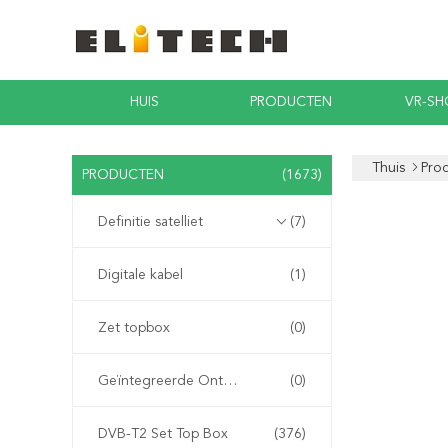
HUIS
PRODUCTEN
VR-S
Thuis
Pro
PRODUCTEN
(1673)
Definitie satelliet
(7)
Digitale kabel
(1)
Zet topbox
(0)
Geïntegreerde Ontvanger Decoder
(0)
DVB-T2 Set Top Box
(376)