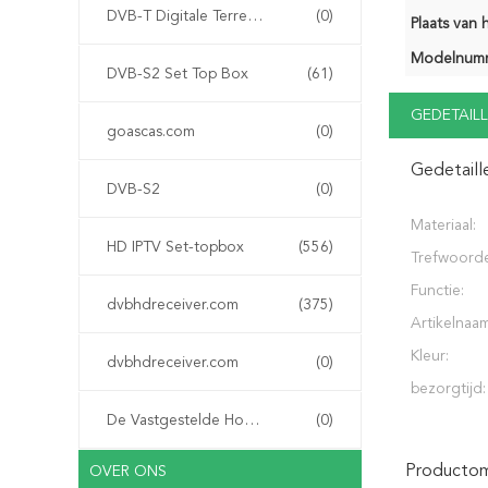
DVB-T Digitale Terrestriële Ontvanger
(0)
Plaats van 
Modelnum
DVB-S2 Set Top Box
(61)
GEDETAILL
goascas.com
(0)
Gedetaill
DVB-S2
(0)
Materiaal:
HD IPTV Set-topbox
(556)
Trefwoord
Functie:
dvbhdreceiver.com
(375)
Artikelnaam
Kleur:
dvbhdreceiver.com
(0)
bezorgtijd:
De Vastgestelde Hoogste Doos van IPTV
(0)
Productoms
OVER ONS