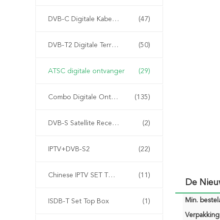
DVB-C Digitale Kabelontvanger
(47)
DVB-T2 Digitale Terrestriële Ontvanger
(50)
ATSC digitale ontvanger
(29)
Combo Digitale Ontvanger
(135)
DVB-S Satellite Receiver
(2)
IPTV+DVB-S2
(22)
Chinese IPTV SET TOP BOX
(11)
De Nieu
Min. bestela
ISDB-T Set Top Box
(1)
Verpakking 