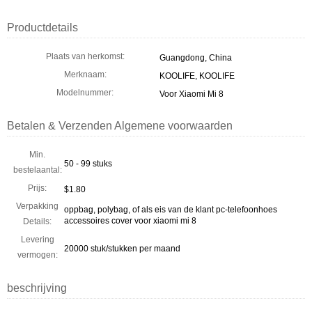
Productdetails
Plaats van herkomst:
Guangdong, China
Merknaam:
KOOLIFE, KOOLIFE
Modelnummer:
Voor Xiaomi Mi 8
Betalen & Verzenden Algemene voorwaarden
Min.
50 - 99 stuks
bestelaantal:
Prijs:
$1.80
Verpakking
oppbag, polybag, of als eis van de klant pc-telefoonhoes
accessoires cover voor xiaomi mi 8
Details:
Levering
20000 stuk/stukken per maand
vermogen:
beschrijving