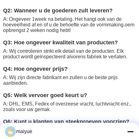
Q2: Wanneer u de goederen zult leveren?
A: Ongeveer 1week na betaling. Het hangt ook van de
hoeveelheid af en of u de behoefte van de vormmaking.oem
opbrengst 2 weken nodig hebt!
Q3: Hoe ongeveer kwaliteit van producten?
A: Wij controleren strikt elk detail van de producten. Elk
product wordt geïnspecteerd alvorens fabriek te verlaten.
Q4: Hoe ongeveer prijs?
A: Wij zijn directe fabrikant en zullen u de beste prijs
aanbieden.
Q5: Welk vervoer goed keurt u?
A: DHL, EMS, Fedex of overzeese vracht, luchtvracht enz.,
zoals voor uw gemak.
Q6: Kunt u klanten van steekproeven voorzien?
Druk mijn embleem bij geval of de verpakking?
maiyue
A: Ja, maar vervoersprijs door klanten zelf zou moeten