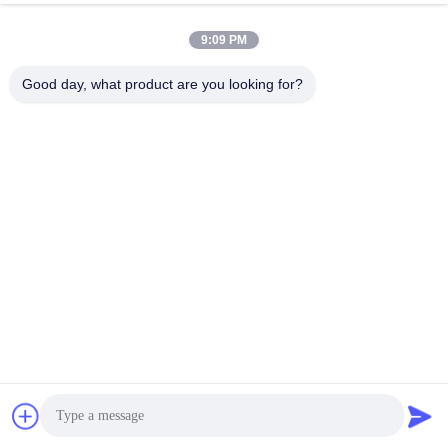
worden betaald. Kan uw Embleem drukken, zal u aan
aanpaste uw verpakking en uw geval helpen.
9:09 PM
Q7: Hebt u voorraadproducten te verkopen?
Good day, what product are you looking for?
A: Bijna zijn alle producten in voorraad, gelieve met ons
personeel te contacteren wanneer u orde plaatst.
Q8: Wat is de betalingstermijnen?
A: Wij kunnen T/T, de Western Union, en PAYPAL
goedkeuren
Q9: Kan ik een Vrije Steekproef krijgen?
A: Als u niet in China bent en uw eigen DHL/Fedex-rekening
hebt, kunnen wij vrije steekproef door uw rekening
verzenden, hebt u loon het verschepen enkel kosten nodig.
Contactgegevens
Chat