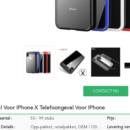
CONTACT NU
l Voor IPhone X Telefoongeval Voor IPhone
antal :
50 - 99 stuks
Prijs :
Details :
Opp-pakket, retailpakket, OEM / ODM-retailpakket zijn allemaal beschikbaar Kartongrootte 53 * 42 * 4
Levering ve