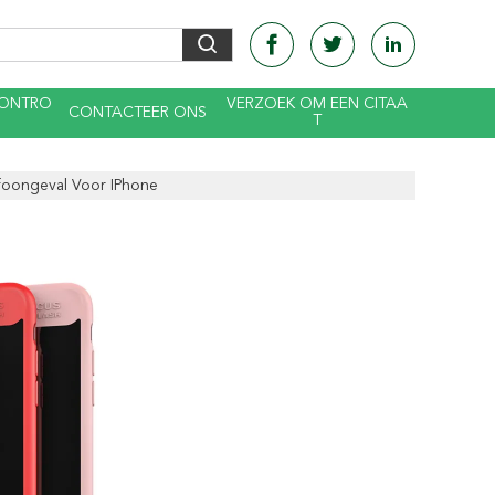
CONTRO
VERZOEK OM EEN CITAA
CONTACTEER ONS
T
foongeval Voor IPhone