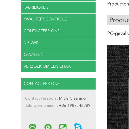
Productoms
FABRIEKSREIS
KWALITEITSCONTROLE
Produc
CONTACTEER ONS
PC-geval v
NIEUWS
GEVALLEN
VERZOEK OM EEN CITAAT
CONTACTEER ONS
Contact Persoon :
Micle Cleanmo
Telefoonnummer :
+86 1987546789