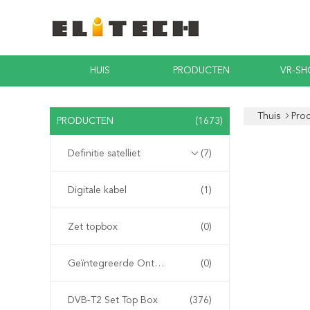
HUIS
PRODUCTEN
VR-S
Thuis
Pro
PRODUCTEN
(1673)
Definitie satelliet
(7)
Digitale kabel
(1)
Zet topbox
(0)
Geïntegreerde Ontvanger Decoder
(0)
DVB-T2 Set Top Box
(376)