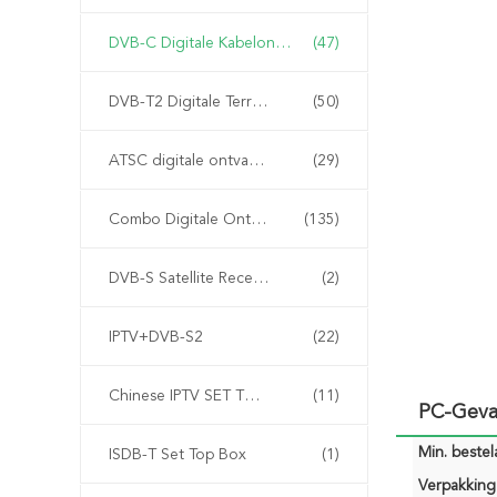
DVB-C Digitale Kabelontvanger
(47)
DVB-T2 Digitale Terrestriële Ontvanger
(50)
ATSC digitale ontvanger
(29)
Combo Digitale Ontvanger
(135)
DVB-S Satellite Receiver
(2)
IPTV+DVB-S2
(22)
Chinese IPTV SET TOP BOX
(11)
PC-Geva
Min. bestela
ISDB-T Set Top Box
(1)
Verpakking 