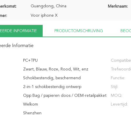
Guangdong, China
herkomst:
Merknaam:
Voor iphone X
mer:
EERDE INFORMATIE
PRODUCTOMSCHRIJVING
BEOO
eerde Informatie
PC+TPU
Compatibel
Zwart, Blauw, Roze, Rood, Wit, enz
Trefwoord
Schokbestendig, beschermend
Functie:
2-in-1 schokbestendig ontwerp
Stijl:
Opp Bag / papieren doos / OEM-retailpakket
MOQ:
Welkom
Levertijd:
Shenzhen