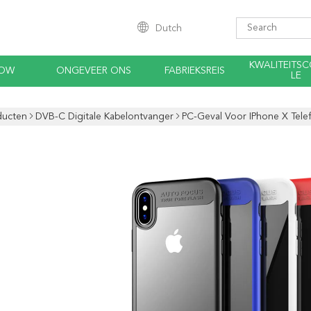
Dutch
KWALITEITS
HOW
ONGEVEER ONS
FABRIEKSREIS
LE
ducten
DVB-C Digitale Kabelontvanger
PC-Geval Voor IPhone X Tele