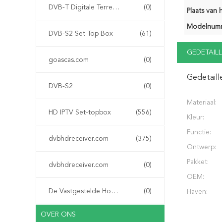
DVB-T Digitale Terrestriële Ontvanger
(0)
Plaats van 
Modelnum
DVB-S2 Set Top Box
(61)
GEDETAILL
goascas.com
(0)
Gedetaill
DVB-S2
(0)
Materiaal:
HD IPTV Set-topbox
(556)
Kleur:
Functie:
dvbhdreceiver.com
(375)
Ontwerp:
Pakket:
dvbhdreceiver.com
(0)
OEM:
De Vastgestelde Hoogste Doos van IPTV
(0)
Haven:
OVER ONS