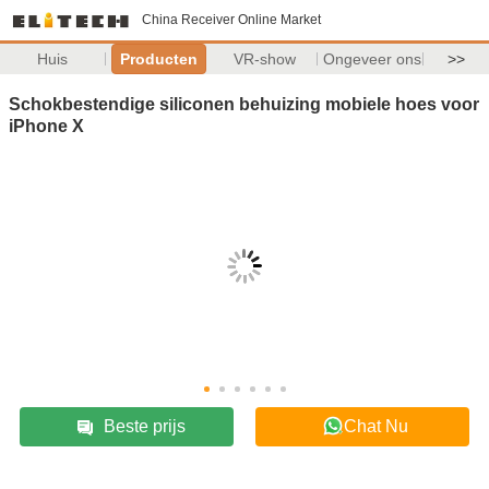
China Receiver Online Market
Huis
Producten
VR-show
Ongeveer ons
>>
Schokbestendige siliconen behuizing mobiele hoes voor
iPhone X
Beste prijs
Chat Nu