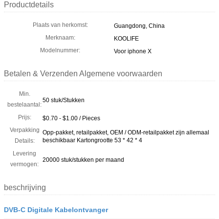
Productdetails
Plaats van herkomst:
Guangdong, China
Merknaam:
KOOLIFE
Modelnummer:
Voor iphone X
Betalen & Verzenden Algemene voorwaarden
Min.
50 stuk/Stukken
bestelaantal:
Prijs:
$0.70 - $1.00 / Pieces
Verpakking
Opp-pakket, retailpakket, OEM / ODM-retailpakket zijn allemaal
beschikbaar Kartongrootte 53 * 42 * 4
Details:
Levering
20000 stuk/stukken per maand
vermogen:
beschrijving
DVB-C Digitale Kabelontvanger