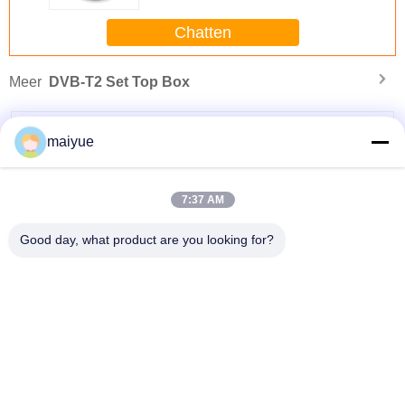
iPhone Maximum aan Xs
Chatten
Meer
DVB-T2 Set Top Box
maiyue
7:37 AM
Good day, what product are you looking for?
W
2019 de Draadloze Auto het Laden Opening van de Houderslucht Draadloze
Ladende Autotelefoonhouder voor iphone Maximum Xs
Veranderingstaal
Dutch