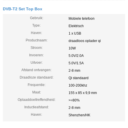
DVB-T2 Set Top Box
Gebruik:
Mobiele telefoon
Type:
Elektrisch
Haven:
1 x USB
Productnaam:
draadloos oplader qi
Stroom:
10W
Invoeren:
5.0V/2.0A
Uitvoer:
5.0V/1.5A
Afstand ontvangen:
2-8 mm
Draadloze standaard:
Qi standaard
Frequentie:
100-200khz
Maat:
155 x 85 x 9,9 mm
Oplaaddoeltreffendheid:
>=80%
Inductieafstand:
2-8 mm
Haven:
Shenzhen/HK