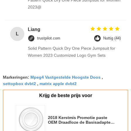
Pattern Quick Dry One Piece Jumpsuit for Women
2023@
Liang
L
trustpilot.com
Nuttig (44)
Solid Pattern Quick Dry One Piece Jumpsuit for
Women 2023 Customized Logo Gym Sets
Markeringen:
Mpeg4 Vastgestelde Hoogste Doos
,
settopbox dvbt2
,
matrix apple dvbt2
Krijg de beste prijs voor
2018 Kerstmis Promotie paste
OEM Draadloze de Basisadapter
van Ladersqi voor Samsung voor