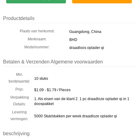
Productdetails
Plaats van herkomst:
Guangdong, China
Merknaam:
BHD
Modelnummer:
draadloos oplader qi
Betalen & Verzenden Algemene voorwaarden
Min.
10 stuks
bestelaantal:
Prijs:
$1.09 - $1.79 / Pieces
Verpakking
1. Als eisen van de klant 2. 1 pc draadloze oplader qi in 1
doospakket
Details:
Levering
5000 Stuk/stukken per week draadloze oplader qi
vermogen:
beschrijving