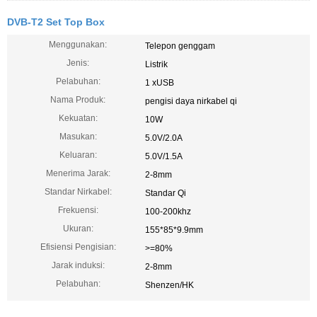
DVB-T2 Set Top Box
Menggunakan:
Telepon genggam
Jenis:
Listrik
Pelabuhan:
1 xUSB
Nama Produk:
pengisi daya nirkabel qi
Kekuatan:
10W
Masukan:
5.0V/2.0A
Keluaran:
5.0V/1.5A
Menerima Jarak:
2-8mm
Standar Nirkabel:
Standar Qi
Frekuensi:
100-200khz
Ukuran:
155*85*9.9mm
Efisiensi Pengisian:
>=80%
Jarak induksi:
2-8mm
Pelabuhan:
Shenzen/HK