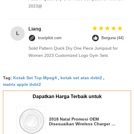
2023@
Liang
L
trustpilot.com
Berguna (44)
Solid Pattern Quick Dry One Piece Jumpsuit for
Women 2023 Customized Logo Gym Sets
Tag:
Kotak Set Top Mpeg4
,
kotak set atas dvbt2
,
matrix apple dvbt2
Dapatkan Harga Terbaik untuk
2018 Natal Promosi OEM
Disesuaikan Wireless Charger Qi
Base Adapter untuk Samsung
untuk iPhone Xs Max