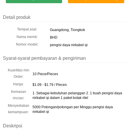
Detail produk
Tempat asal:
Guangdong, Tiongkok
Nama merek:
BHD
Nomor model:
pengisi daya nirkabel qi
Syarat-syarat pembayaran & pengiriman
Kuantitas min
10 Piece/Pieces
Order:
Harga:
$1.09 - $1.79 / Pieces
Kemasan
1. Sebagai kebutuhan pelanggan 2. 1 buah pengisi daya
nirkabel qi dalam 1 paket kotak ritel
rincian:
Menyediakan
5000 Potongan/potongan per Minggu pengisi daya
nirkabel qi
kemampuan:
Deskripsi