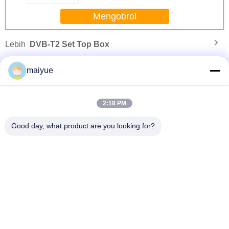
Mengobrol
Lebih
DVB-T2 Set Top Box
maiyue
2:18 PM
Good day, what product are you looking for?
at
2019 nirkabel pemegang pengisian mobil, Ventilasi udara, Nirkabel pengisian
dudukan telepon mobil untuk iphone Xs Max
Mengubah bahasa
Indonesian