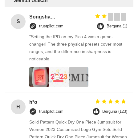
Semua Ulasan
Songshang
S
trustpilot.com
Berguna (1)
"Setting the IPD on my Pico 4 was a game-
changer! The three physical presets cover most
ranges, and the difference in sharpness is
noticeable.
h*o
H
trustpilot.com
Berguna (123)
Solid Pattern Quick Dry One Piece Jumpsuit for
Women 2023 Customized Logo Gym Sets Solid
Pattern Quick Dry One Piece Jumpsuit for Women