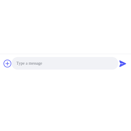
Tất cả đánh giá
Songshang
S
trustpilot.com
Hữu ích (1)
"Setting the IPD on my Pico 4 was a game-
changer! The three physical presets cover most
Trò chuyện
ranges, and the difference in sharpness is
noticeable.
Photo
Video Call
W*s
W
Audio Call
trustpilot.com
Hữu ích (8987)