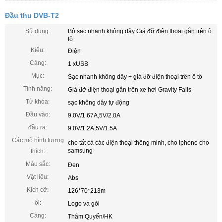
Đầu thu DVB-T2
Sử dụng:
Bộ sạc nhanh không dây Giá đỡ điện thoại gắn trên ô
tô
Kiểu:
Điện
Cảng:
1 xUSB
Mục:
Sạc nhanh không dây + giá đỡ điện thoại trên ô tô
Tính năng:
Giá đỡ điện thoại gắn trên xe hơi Gravity Falls
Từ khóa:
sạc không dây tự động
Đầu vào:
9.0V/1.67A,5V/2.0A
đầu ra:
9.0V/1.2A,5V/1.5A
Các mô hình tương
cho tất cả các điện thoại thông minh, cho iphone cho
samsung
thích:
Màu sắc:
Đen
Vật liệu:
Abs
Kích cỡ:
126*70*213m
ôi:
Logo và gói
Cảng:
Thâm Quyến/HK