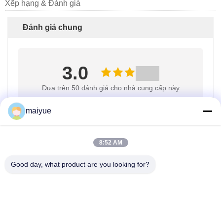
Xếp hạng & Đánh giá
Đánh giá chung
3.0
Dựa trên 50 đánh giá cho nhà cung cấp này
maiyue
Viết đánh giá
8:52 AM
Ảnh Chụp Nhanh Về Xếp Hạng
Good day, what product are you looking for?
Sau đây là phân phối của tất cả các xếp hạng
5 sao
33%
4 sao
0%
3 sao
0%
2 sao
67%
1 sao
0%