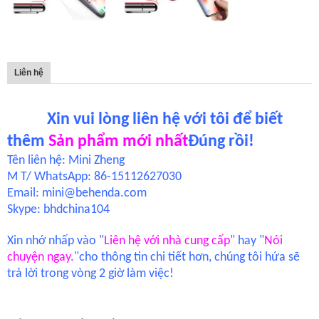
Liên hệ
Xin vui lòng liên hệ với tôi để biết
thêm
Sản phẩm mới nhất
Đúng rồi!
Tên liên hệ: Mini Zheng
M T/ WhatsApp: 86-15112627030
Email: mini
@
behenda.com
Skype: bhdchina104
Xin nhớ nhấp vào "
Liên hệ với nhà cung cấp
" hay "
Nói
chuyện ngay.
"
cho thông tin chi tiết hơn, chúng tôi hứa sẽ
trả lời trong vòng 2 giờ làm việc!