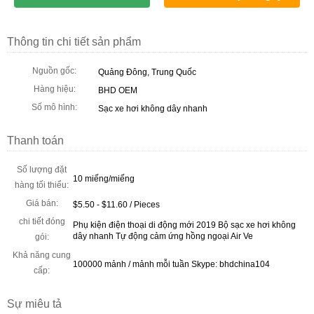
Thông tin chi tiết sản phẩm
Nguồn gốc:
Quảng Đông, Trung Quốc
Hàng hiệu:
BHD OEM
Số mô hình:
Sạc xe hơi không dây nhanh
Thanh toán
Số lượng đặt
10 miếng/miếng
hàng tối thiểu:
Giá bán:
$5.50 - $11.60 / Pieces
chi tiết đóng
Phụ kiện điện thoại di động mới 2019 Bộ sạc xe hơi không
dây nhanh Tự động cảm ứng hồng ngoại Air Ve
gói:
Khả năng cung
100000 mảnh / mảnh mỗi tuần Skype: bhdchina104
cấp:
Sự miêu tả