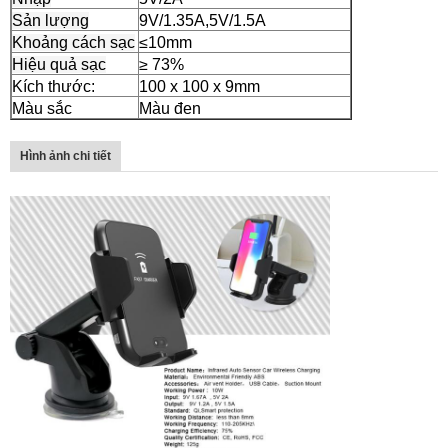
Sản lượng
9V/1.35A,5V/1.5A
Khoảng cách sạc
≤10mm
Hiệu quả sạc
≥ 73%
Kích thước:
100 x 100 x 9mm
Màu sắc
Màu đen
Hình ảnh chi tiết