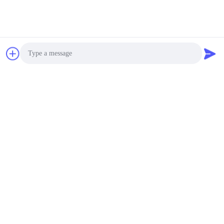
Bate-papo
Photo
Video Call
Audio Call
Informações da empresa