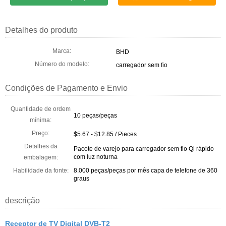
Detalhes do produto
Marca:
BHD
Número do modelo:
carregador sem fio
Condições de Pagamento e Envio
Quantidade de ordem
10 peças/peças
mínima:
Preço:
$5.67 - $12.85 / Pieces
Detalhes da
Pacote de varejo para carregador sem fio Qi rápido
com luz noturna
embalagem:
Habilidade da fonte:
8.000 peças/peças por mês capa de telefone de 360
​​graus
descrição
Receptor de TV Digital DVB-T2