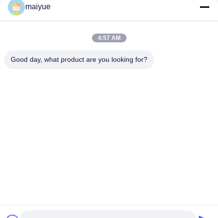
Housse en silicone
maiyue
Discuter
Maintenant
Couverture téléphonique en cuir TPU pour Huawei
4:57 AM
Honor 10
Discuter
Good day, what product are you looking for?
Maintenant
1 / 3
Changez la langue
French
Accueil
|
Plan du site
|
Politique de confidentialité
Vue de bureau
Copyright © 2011 - 2025 China Receiver Online Market.
All rights reserved. Developed by
ECER