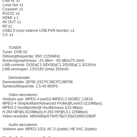
LNB IN: x1
Loop Out: x1
Coaxieel: x1
RS232: x1
HDMI: x 1
AV OUT: x1
RF:x1
USB2.0 (voor externe USB PVR-functie): x1
CA: x1
TUNER
Tuner: DVB-S2
Ontvangfrequentie: 950~2150MHz
Invoersignaalniveau: -25 dBm~ -65 dBm(75 ohm)
LNB-controle: DiSEqC1.0/DiSEqC1.2/DiSEqC1.3/22KHz
LNB-vermogen: 13V/18V ((max 350mA)
Demodulatie
Demodulatie: QPSK ((SCPC/MCPC)/8PSK
Symboolfrequentie: 1,5-45 MSPS
Video decoderen
Voldoen aan: MPEG-4 part10 /MPEG-2 ISO/IEC 13818,
MPEG-4 Simple/Main/Advanced Profile@Level3 (((10Mbps),
MPEG-2 Hoofdprofiel@ Hoofdniveau ((15 Mbps)
H.264 MP@L3(10Mbps),H.264 HP@L4.1 (25Mbps)
Video-resolutie: 480i/480p/576i/576p/720p/1080i/1080P
Audio decoderen
Voldoen aan: MPEG-1/2/3, AC-3 ((optie), HE AAC ((optie)