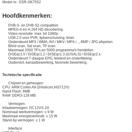
Model nr.: GSR-GK7552
Hoofdkenmerken:
DVB-S- en DVB-S2-compatibel.
MPEG-4 en H.264 HD decodering.
Video-resolutie: max. tot 1080p.
USB 2.0 voor PVR, tijdverschuiving, timer.
Ondersteunt MP3 / WMA, AVI / MKV / MP4 /..., BMP / JPG afspelen.
Blind scan, Sat scan, TP scan.
Maximaal 2000 TP's en 5000 programma's herstellen.
DiSEqc1.0 / DiSEqc1.2 / DiSEqc1.3 ((USALS) / DiSEqc2.x.
Ondersteunt 7-daagse EPG, teletext en ondertiteling.
Ouderslot, kanaalbewerking, favoriete bewerking.
Technische specificatie
Chipset en geheugen:
CPU: ARM Cortex A9 ((Hisilicon,HI3712V)
Nand Flash: 8MB
RAM: DDR3-128 MB
Vermogen:
Inlaatvermogen: DC12V/1.2A
Nominaal werkvermogen: ≤ 9 W
Maximaal energieverbruik: ≤ 15 W
Stand-by vermogen: ≤ 1 W
Interface: