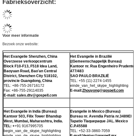
Fabrieksoverzicht:
Voor meer informatie
Bezoek onze website:
Het Evangelie Shenzhen, China
Het Evangelie in Brazilië
Overzeese verkoopcentrum
((Gemeenschappelijk Bureau)
Block F10-F13, F518 Idea Land,
Kantoor nr.
Rua Engenheiro Prudente,
Baoyuan Road, Bao'an Central
477/483
District, Shenzhen City 518102,
SAO PAULO BRAZILIË
provincie Guangdong, China
TEL: +55 (11) 2274-1455
TEL: +86-755-26716172
einde_van_het_skype_highlighting
Fax: +86-755-29114035
E-mail:
Zhouyong@gospell.com
E-mail: sales.dtv@gospell.com
Het Evangelie in India (Bureau)
Evangelie in Mexico (Bureau)
Kantoor 503, Filix Tower Bhandup
Bureau nr. Avendia Patria nr.3489El
West, Mumbai, Maharashtra, India.
Tapatio Tlaquepaque JAL. Mexico
TEL: +
+91 9167995705
C.P.45588
begin_van_de_skype_highlighting
TEL: +52-33-3860-7059
einde_van_de_skype_highlighting
E-mail:
Ventas@gospell.mx