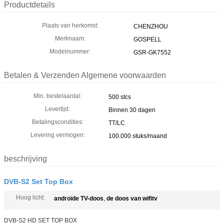
Productdetails
Plaats van herkomst:
CHENZHOU
Merknaam:
GOSPELL
Modelnummer:
GSR-GK7552
Betalen & Verzenden Algemene voorwaarden
Min. bestelaantal:
500 stcs
Levertijd:
Binnen 30 dagen
Betalingscondities:
TT/LC
Levering vermogen:
100.000 stuks/maand
beschrijving
DVB-S2 Set Top Box
Hoog licht:
androïde TV-doos
,
de doos van wifitv
DVB-S2 HD SET TOP BOX