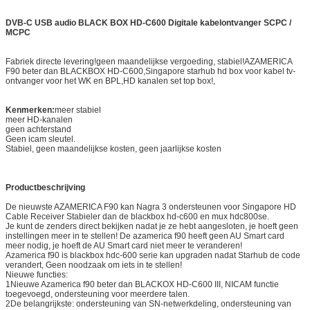
DVB-C USB audio BLACK BOX HD-C600 Digitale kabelontvanger SCPC /
MCPC
Fabriek directe levering!geen maandelijkse vergoeding, stabiel!AZAMERICA
F90 beter dan BLACKBOX HD-C600,Singapore starhub hd box voor kabel tv-
ontvanger voor het WK en BPL,HD kanalen set top box!,
Kenmerken:
meer stabiel
meer HD-kanalen
geen achterstand
Geen icam sleutel.
Stabiel, geen maandelijkse kosten, geen jaarlijkse kosten
Productbeschrijving
De nieuwste AZAMERICA F90 kan Nagra 3 ondersteunen voor Singapore HD
Cable Receiver Stabieler dan de blackbox hd-c600 en mux hdc800se.
Je kunt de zenders direct bekijken nadat je ze hebt aangesloten, je hoeft geen
instellingen meer in te stellen! De azamerica f90 heeft geen AU Smart card
meer nodig, je hoeft de AU Smart card niet meer te veranderen!
Azamerica f90 is blackbox hdc-600 serie kan upgraden nadat Starhub de code
verandert, Geen noodzaak om iets in te stellen!
Nieuwe functies:
1Nieuwe Azamerica f90 beter dan BLACKOX HD-C600 III, NICAM functie
toegevoegd, ondersteuning voor meerdere talen.
2De belangrijkste: ondersteuning van SN-netwerkdeling, ondersteuning van