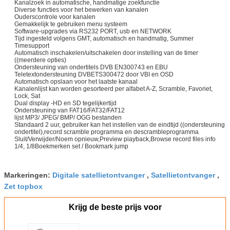
Kanalzoek in automatische, handmatige zoekfunctie
Diverse functies voor het bewerken van kanalen
Ouderscontrole voor kanalen
Gemakkelijk te gebruiken menu systeem
Software-upgrades via RS232 PORT, usb en NETWORK
Tijd ingesteld volgens GMT, automatisch en handmatig, Summer
Timesupport
Automatisch inschakelen/uitschakelen door instelling van de timer
((meerdere opties)
Ondersteuning van ondertitels DVB EN300743 en EBU
Teletextondersteuning DVBETS300472 door VBI en OSD
Automatisch opslaan voor het laatste kanaal
Kanalenlijst kan worden gesorteerd per alfabet A-Z, Scramble, Favoriet,
Lock, Sat
Dual display -HD en SD tegelijkertijd
Ondersteuning van FAT16/FAT32/FAT12
lijst MP3/ JPEG/ BMP/ OGG bestanden
Standaard 2 uur, gebruiker kan het instellen van de eindtijd ((ondersteuning
ondertitel),record scramble programma en descrambleprogramma
Sluit/Verwijder/Noem opnieuw,Preview piayback,Browse record files info
1/4, 1/8Boekmerken set / Bookmark jump
Markeringen:
Digitale satellietontvanger
,
Satellietontvanger
,
Zet topbox
Krijg de beste prijs voor