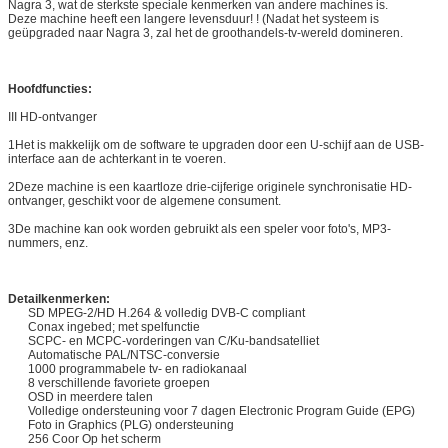
Nagra 3, wat de sterkste speciale kenmerken van andere machines is.
Deze machine heeft een langere levensduur! ! (Nadat het systeem is
geüpgraded naar Nagra 3, zal het de groothandels-tv-wereld domineren.
Hoofdfuncties:
III HD-ontvanger
1Het is makkelijk om de software te upgraden door een U-schijf aan de USB-
interface aan de achterkant in te voeren.
2Deze machine is een kaartloze drie-cijferige originele synchronisatie HD-
ontvanger, geschikt voor de algemene consument.
3De machine kan ook worden gebruikt als een speler voor foto's, MP3-
nummers, enz.
Detailkenmerken:
SD MPEG-2/HD H.264 & volledig DVB-C compliant
Conax ingebed; met spelfunctie
SCPC- en MCPC-vorderingen van C/Ku-bandsatelliet
Automatische PAL/NTSC-conversie
1000 programmabele tv- en radiokanaal
8 verschillende favoriete groepen
OSD in meerdere talen
Volledige ondersteuning voor 7 dagen Electronic Program Guide (EPG)
Foto in Graphics (PLG) ondersteuning
256 Coor Op het scherm