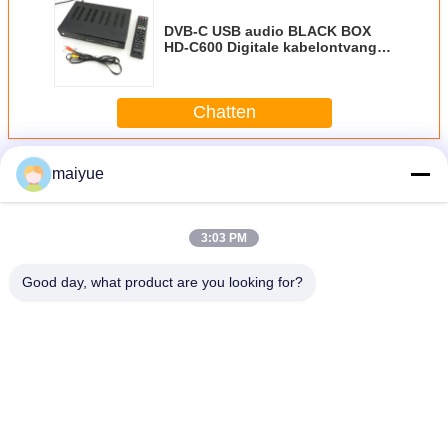
DVB-C USB audio BLACK BOX
HD-C600 Digitale kabelontvanger
SCPC / MCPC
Chatten
Meer
DVB-C Digitale Kabelontvanger
maiyue
3:03 PM
Good day, what product are you looking for?
Beschermend gehard glas + tpu voor iPhone x behuizing
Veranderingstaal
Dutch