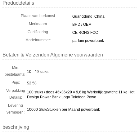
Productdetails
Plaats van herkomst:
Guangdong, China
Merknaam:
BHD / OEM
Certificering:
CE ROHS FCC
Modelnummer:
parfum powerbank
Betalen & Verzenden Algemene voorwaarden
Min.
10 - 49 stuks
bestelaantal:
Prijs:
$2.58
Verpakking
100 stuks / doos 46x36x29 = 9,6 kg Werkelijk gewicht: 11 kg Hot
Design Power Bank Logo Telefoon Powe
Details:
Levering
10000 Stuk/Stukken per Maand powerbank
vermogen:
beschrijving