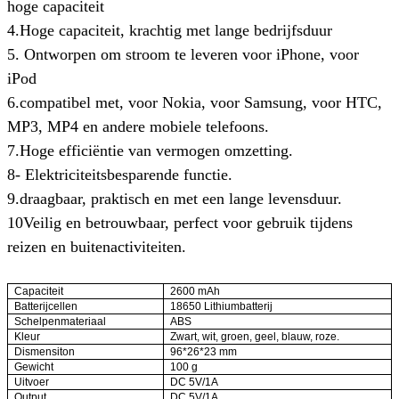
hoge capaciteit
4.Hoge capaciteit, krachtig met lange bedrijfsduur
5. Ontworpen om stroom te leveren voor iPhone, voor
iPod
6.compatibel met, voor Nokia, voor Samsung, voor HTC,
MP3, MP4 en andere mobiele telefoons.
7.Hoge efficiëntie van vermogen omzetting.
8- Elektriciteitsbesparende functie.
9.draagbaar, praktisch en met een lange levensduur.
10Veilig en betrouwbaar, perfect voor gebruik tijdens
reizen en buitenactiviteiten.
Capaciteit
2600 mAh
Batterijcellen
18650 Lithiumbatterij
Schelpenmateriaal
ABS
Kleur
Zwart, wit, groen, geel, blauw, roze.
Dismensiton
96*26*23 mm
Gewicht
100 g
Uitvoer
DC 5V/1A
Output
DC 5V/1A