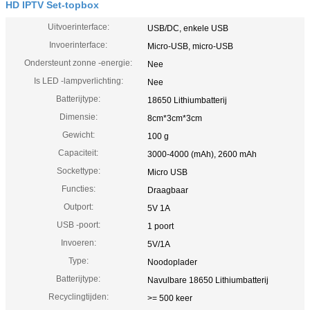
HD IPTV Set-topbox
Uitvoerinterface:
USB/DC, enkele USB
Invoerinterface:
Micro-USB, micro-USB
Ondersteunt zonne -energie:
Nee
Is LED -lampverlichting:
Nee
Batterijtype:
18650 Lithiumbatterij
Dimensie:
8cm*3cm*3cm
Gewicht:
100 g
Capaciteit:
3000-4000 (mAh), 2600 mAh
Sockettype:
Micro USB
Functies:
Draagbaar
Outport:
5V 1A
USB -poort:
1 poort
Invoeren:
5V/1A
Type:
Noodoplader
Batterijtype:
Navulbare 18650 Lithiumbatterij
Recyclingtijden:
>= 500 keer