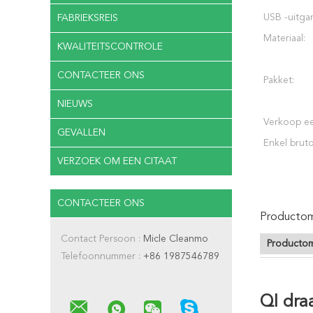
USB -uitga
FABRIEKSREIS
Materiaal:
KWALITEITSCONTROLE
CONTACTEER ONS
Pakket:
NIEUWS
Verkoop e
GEVALLEN
Enkel brut
VERZOEK OM EEN CITAAT
CONTACTEER ONS
Productoms
Contact Persoon :
Micle Cleanmo
Productom
Telefoonnummer :
+86 1987546789
QI dra