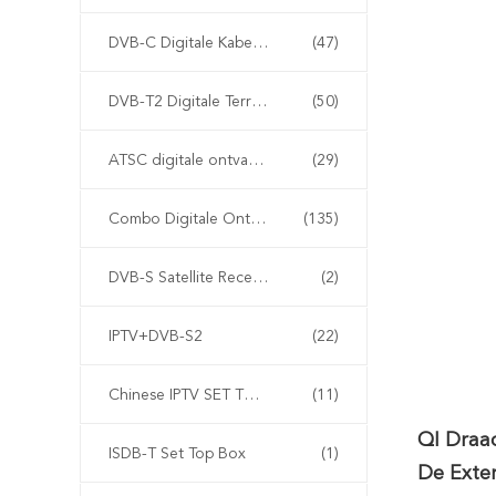
DVB-C Digitale Kabelontvanger
(47)
DVB-T2 Digitale Terrestriële Ontvanger
(50)
ATSC digitale ontvanger
(29)
Combo Digitale Ontvanger
(135)
DVB-S Satellite Receiver
(2)
IPTV+DVB-S2
(22)
Chinese IPTV SET TOP BOX
(11)
QI Draa
ISDB-T Set Top Box
(1)
De Exte