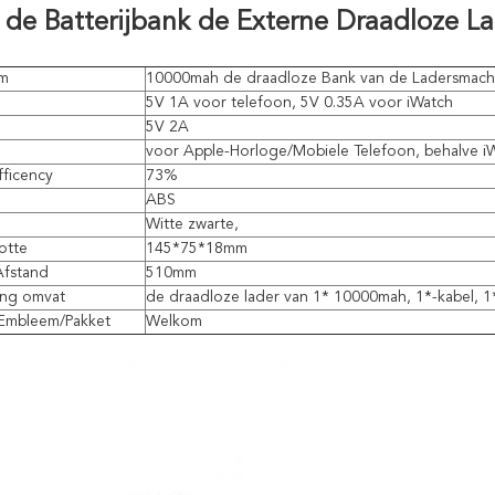
 de Batterijbank de Externe Draadloze 
am
10000mah de draadloze Bank van de Ladersmach
5V 1A voor telefoon, 5V 0.35A voor iWatch
5V 2A
voor Apple-Horloge/Mobiele Telefoon, behalve i
fficency
73%
ABS
Witte zwarte,
otte
145*75*18mm
Afstand
510mm
ing omvat
de draadloze lader van 1* 10000mah, 1*-kabel, 
Embleem/Pakket
Welkom