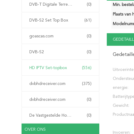
DVB-T Digitale Terrestriële Ontvanger
(0)
Min. bestela
Plaats van 
DVB-S2 Set Top Box
(61)
Modelnum
goascas.com
(0)
GEDETAILL
DVB-S2
(0)
Gedetaill
HD IPTV Set-topbox
(556)
Uitvoerinte
Ondersteu
dvbhdreceiver.com
(375)
energie:
Batterijtype
dvbhdreceiver.com
(0)
Gewicht:
Productna
De Vastgestelde Hoogste Doos van IPTV
(0)
OVER ONS
Invoeren: