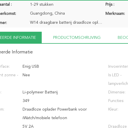
antal :
1-29 stukken
Prijs :
Guangdong, China
herkomst:
Merknaam:
W14 draagbare batterij draadloze oplader
mer:
EERDE INFORMATIE
PRODUCTOMSCHRIJVING
BEOO
eerde Informatie
rface:
Enig USB
Invoerinter
nt zonne -
Nee
Is LED -
lampverlich
:
Li-polymeer Batterij
Dimensie:
349
Functies:
am:
Draadloze oplader Powerbank voor
Kleur:
iWatch/mobiele telefoon
5V 2A
Draadloze 