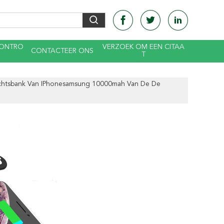
CONTRO
VERZOEK OM EEN CITAA
CONTACTEER ONS
T
chtsbank Van IPhonesamsung 10000mah Van De De