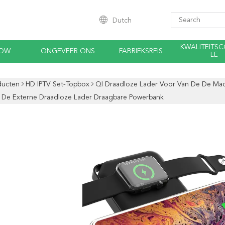
Dutch
KWALITEITS
HOW
ONGEVEER ONS
FABRIEKSREIS
LE
ducten
HD IPTV Set-Topbox
QI Draadloze Lader Voor Van De De Ma
k De Externe Draadloze Lader Draagbare Powerbank