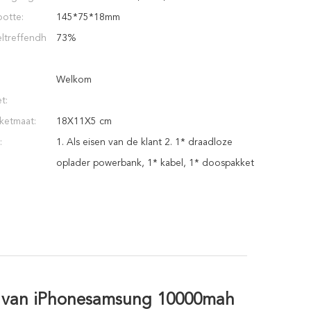
otte:
145*75*18mm
ltreffendh
73%
Welkom
t:
ketmaat:
18X11X5 cm
:
1. Als eisen van de klant 2. 1* draadloze
oplader powerbank, 1* kabel, 1* doospakket
k van iPhonesamsung 10000mah