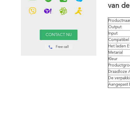
van de
Productna
Output
Input
Compatibel
Het laden E
Free call
Metarial
Kleur
Productgro
Draadloze 
De verpakk
Aangepast 