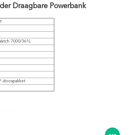
Lader Draagbare Powerbank
t
Watch 7000/361L
1*-doospakket