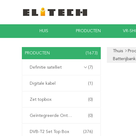
HUIS
PRODUCTEN
VR-S
Thuis
Pro
PRODUCTEN
(1673)
Batterijban
Definitie satelliet
(7)
Digitale kabel
(1)
Zet topbox
(0)
Geïntegreerde Ontvanger Decoder
(0)
DVB-T2 Set Top Box
(376)