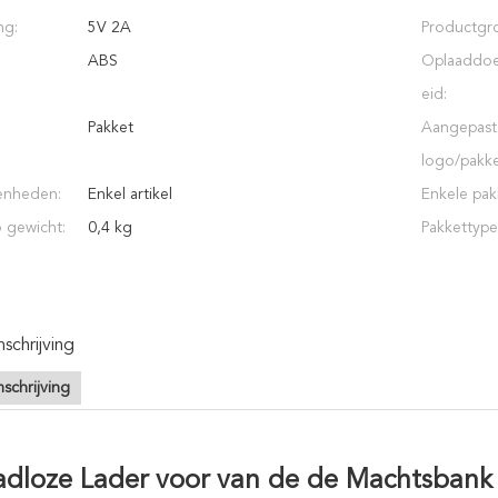
ng:
5V 2A
Productgro
ABS
Oplaaddoe
eid:
Pakket
Aangepast
logo/pakke
enheden:
Enkel artikel
Enkele pak
o gewicht:
0,4 kg
Pakkettype
chrijving
schrijving
adloze Lader voor van de de Machtsban