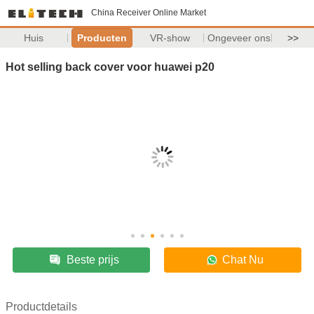
China Receiver Online Market
Huis
Producten
VR-show
Ongeveer ons
>>
Hot selling back cover voor huawei p20
Beste prijs
Chat Nu
Productdetails