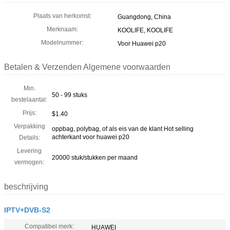
Plaats van herkomst:
Guangdong, China
Merknaam:
KOOLIFE, KOOLIFE
Modelnummer:
Voor Huawei p20
Betalen & Verzenden Algemene voorwaarden
Min.
50 - 99 stuks
bestelaantal:
Prijs:
$1.40
Verpakking
oppbag, polybag, of als eis van de klant Hot selling
achterkant voor huawei p20
Details:
Levering
20000 stuk/stukken per maand
vermogen:
beschrijving
IPTV+DVB-S2
Compatibel merk:
HUAWEI