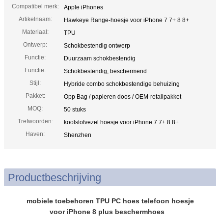
Compatibel merk:
Apple iPhones
Artikelnaam:
Hawkeye Range-hoesje voor iPhone 7 7+ 8 8+
Materiaal:
TPU
Ontwerp:
Schokbestendig ontwerp
Functie:
Duurzaam schokbestendig
Functie:
Schokbestendig, beschermend
Stijl:
Hybride combo schokbestendige behuizing
Pakket:
Opp Bag / papieren doos / OEM-retailpakket
MOQ:
50 stuks
Trefwoorden:
koolstofvezel hoesje voor iPhone 7 7+ 8 8+
Haven:
Shenzhen
Productbeschrijving
mobiele toebehoren TPU PC hoes telefoon hoesje
voor iPhone 8 plus beschermhoes