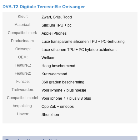
DVB-T2 Digitale Terrestriële Ontvanger
Kleur:
Zwart, Grijs, Rood
Materiaal:
Silicium TPU + pc
Compatibel merk:
Apple iPhones
Productnaam:
Luxe transparante siliconen TPU + PC-behuizing
Ontwerp:
Luxe siliconen TPU + PC hybride achterkant
OEM:
Welkom
Feature1:
Hoog beschermend
Feature2:
Krasweerstand
Functie:
360 graden bescherming
Trefwoorden:
Voor iPhone 7 plus hoesje
Compatibel model:
Voor iphone 7 7 plus 8 8 plus
Verpakking:
Opp Zak + omdoos
Haven:
Shenzhen