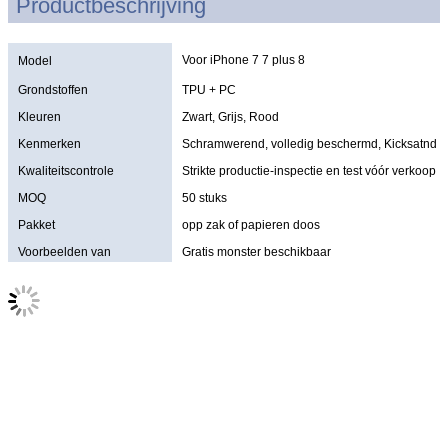
Productbeschrijving
Voor iPhone 7 7 plus 8
Model
Grondstoffen
TPU + PC
Kleuren
Zwart, Grijs, Rood
Kenmerken
Schramwerend, volledig beschermd, Kicksatnd
Kwaliteitscontrole
Strikte productie-inspectie en test vóór verkoop
MOQ
50 stuks
Pakket
opp zak of papieren doos
Voorbeelden van
Gratis monster beschikbaar
aanbiedingen