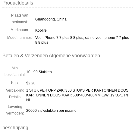
Productdetails
Plaats van
Guangdong, China
herkomst:
Merknaam:
Koolife
Modelnummer:
Voor iPhone 7 7 plus 8 8 plus, schild voor iphone 7 7 plus
8 8 plus
Betalen & Verzenden Algemene voorwaarden
Min.
10 - 99 Stukken
bestelaantal:
Prijs:
$2.20
Verpakking
1 STUK PER OPP ZAK; 350 STUKS PER KARTONNEN DOOS
KARTONNEN DOOS MAAT: 500*400*400MM G/W: 19KG/CTN
Details:
Ni
Levering
20000 stuk/stukken per maand
vermogen:
beschrijving