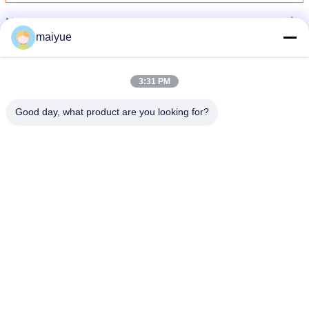
Meer
Combo Digitale Ontvanger
maiyue
3:31 PM
Good day, what product are you looking for?
Promotieprijs 2019 Transparante mobiele telefoonhoes voor Huawei P30
Veranderingstaal
Dutch
Thuis
|
Sitemap
|
Privacybeleid
Desktopmening
Copyright © 2011 - 2026 China Receiver Online Market.