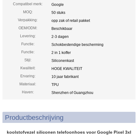
Compatibel merk:
Google
MOQ:
50 stuks
Verpakking:
opp zak of retail pakket
OEM/ODM:
Beschikbaar
Levering:
2-3 dagen
Functie:
Schokbestendige bescherming
Functie:
2 in 1 koffer
Stijl:
Siliconenkast
Kwaliteit:
HOGE KWALITEIT
Ervaring:
10 jaar fabrikant
Materiaal:
TPU
Haven:
Shenzhen of Guangzhou
Productbeschrijving
koolstofvezel siliconen telefoonhoes voor Google Pixel 3xl