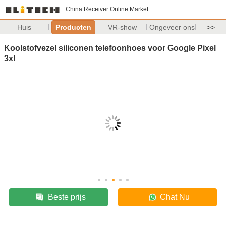
China Receiver Online Market
Huis
Producten
VR-show
Ongeveer ons
>>
Koolstofvezel siliconen telefoonhoes voor Google Pixel
3xl
Beste prijs
Chat Nu