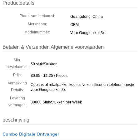
Productdetails
Plaats van herkomst:
Guangdong, China
Merknaam:
OEM
Modelnummer:
Voor Googlepixel 3xl
Betalen & Verzenden Algemene voorwaarden
Min.
50 stuk/Stukken
bestelaantal:
Prijs:
$0.85 - $1.25 / Pieces
Verpakking
Opp tas of retailpakket koolstofvezel siliconen telefoonhoesje
voor Google pixel 3xl
Details:
Levering
30000 Stuk/Stukken per Week
vermogen:
beschrijving
Combo Digitale Ontvanger