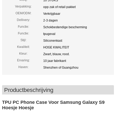
10 STUKS
Verpakking:
opp zak of retail pakket
OEM/ODM:
Verkrijgbaar
Dellivery:
2-3 dagen
Functie:
Schokbestendige bescherming
Functie:
tpugeval
Stijl:
Siliconenkast
Kwaliteit:
HOGE KWALITEIT
Kleur:
Zwart, blauw, rood.
Ervaring:
10 jaar fabrikant
Haven:
Shenzhen of Guangzhou
Productbeschrijving
TPU PC Phone Case Voor Samsung Galaxy S9
Hoesje Hoesje