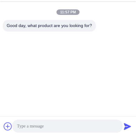
11:57 PM
Onze dienst
Good day, what product are you looking for?
Als fabrikant van telefoon accessoires in 15 jaar, beloven
we ons product als hieronder:
1,Snel update voor nieuwe malen komen
2Een snelle reactie op uw vraag in 6 uur.
3"Snel bestellen, over drie dagen uitsturen".
4Volledige modelondersteuning-ondersteuning van alle
belangrijkste modellen op de markt
Betaling
Chat
Ondersteuning: