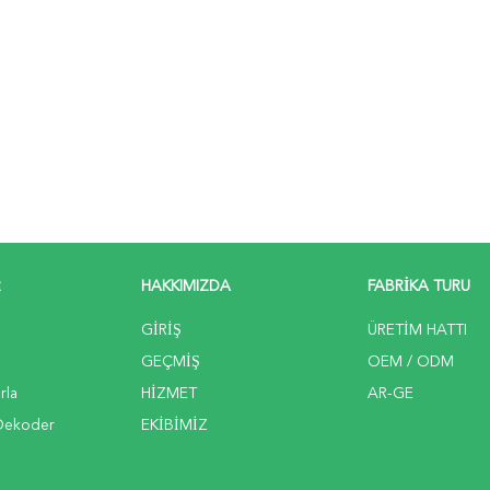
R
HAKKIMIZDA
FABRIKA TURU
GIRIŞ
ÜRETIM HATTI
GEÇMIŞ
OEM / ODM
rla
HIZMET
AR-GE
 Dekoder
EKIBIMIZ