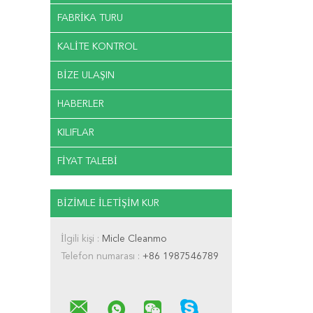
FABRIKA TURU
KALITE KONTROL
BIZE ULAŞIN
HABERLER
KILIFLAR
FIYAT TALEBI
BIZIMLE ILETIŞIM KUR
İlgili kişi :
Micle Cleanmo
Telefon numarası :
+86 1987546789