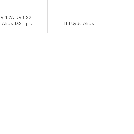
V 1.2A DVB-S2
 Alıcısı DiSEqc1.0
Hd Uydu Alıcısı
qc1.2 Android TV
Kutusu
MDI BAŞVURUN
ŞIMDI BAŞVURUN