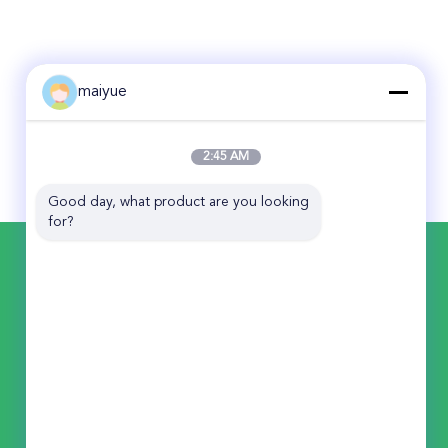
maiyue
2:45 AM
Good day, what product are you looking 
for?
BIZE ULAŞIN
China Receiver Online Market
No. 11 Huan Fu Road, Shang Sha Yönetim
Bölgesi, Chang An Town, Dong Guan
City, Guang Dong Eyaleti, Çin
86-135-0253-3456
944854678@qq.com