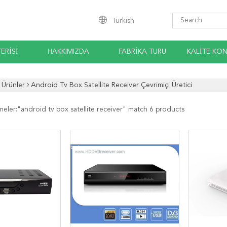
Turkish
ERISI
HAKKIMIZDA
FABRIKA TURU
KALITE KO
Ürünler
Android Tv Box Satellite Receiver Çevrimiçi Üretici
meler:"
android tv box satellite receiver
" match 6 products