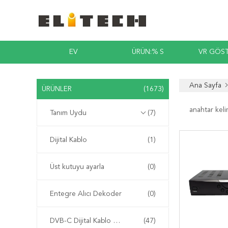
EV
ÜRÜN:% S
VR GÖST
Ana Sayfa
ÜRÜNLER
(1673)
anahtar keli
Tanım Uydu
(7)
Dijital Kablo
(1)
Üst kutuyu ayarla
(0)
Entegre Alıcı Dekoder
(0)
DVB-C Dijital Kablo Alıcısı
(47)