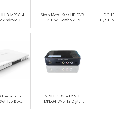
Full HD MPEG-4
Siyah Metal Kasa HD DVB
DC 12
2 Android TV
T2 + S2 Combo Alıcı
Uydu TV
Top Box Dijital
Linux Sistemi MPEG-2
/ DiSE
 Alıcısı
 BAŞVURUN
ŞIMDI BAŞVURUN
ŞI
D Dekodlama
MINI HD DVB-T2 STB
Set Top Box
MPEG4 DVB-T2 Dijital
du Tam HD Alıcı
Karasal Alıcı
 BAŞVURUN
ŞIMDI BAŞVURUN