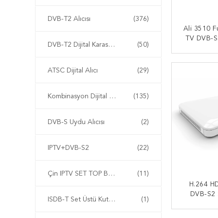
DVB-T2 Alıcısı
(376)
Ali 3510 
TV DVB-S
DVB-T2 Dijital Karasal Alıcı Alıcı Alıcı
(50)
Box / Set 
Uydu
ŞIMDI
ATSC Dijital Alıcı
(29)
Kombinasyon Dijital Alıcı
(135)
DVB-S Uydu Alıcısı
(2)
IPTV+DVB-S2
(22)
Çin IPTV SET TOP BOX'ı
(11)
H.264 H
DVB-S2 
ISDB-T Set Üstü Kutusu
(1)
Dijital Uy
ŞIMDI