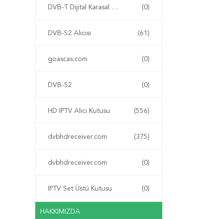
DVB-T Dijital Karasal Alıcı
(0)
DVB-S2 Alıcısı
(61)
goascas.com
(0)
DVB-S2
(0)
HD IPTV Alıcı Kutusu
(556)
dvbhdreceiver.com
(375)
dvbhdreceiver.com
(0)
IPTV Set Üstü Kutusu
(0)
HAKKIMIZDA