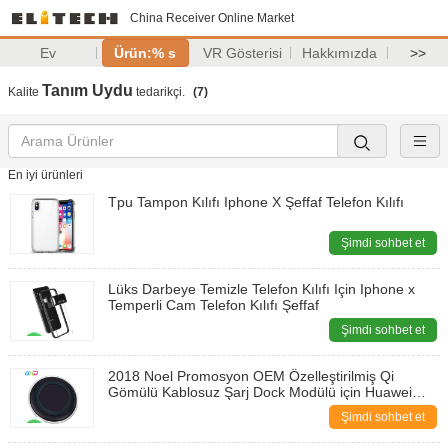
China Receiver Online Market
Ev
Ürün:% s
VR Gösterisi
Hakkımızda
>>
Tanım Uydu
Kalite
tedarikçi.
(7)
En iyi ürünleri
Tpu Tampon Kılıfı Iphone X Şeffaf Telefon Kılıfı
Şimdi sohbet et
Lüks Darbeye Temizle Telefon Kılıfı Için Iphone x
Temperli Cam Telefon Kılıfı Şeffaf
Şimdi sohbet et
2018 Noel Promosyon OEM Özelleştirilmiş Qi
Gömülü Kablosuz Şarj Dock Modülü için Huawei
Mate 20
Şimdi sohbet et