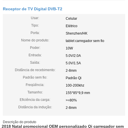
Receptor de TV Digital DVB-T2
Usar:
Celular
Tipo:
Elétrico
Porta:
Shenzhen/HK
Nome do produto:
tablet carregador sem fio
Poder:
10W
Entrada:
5.0V/2.0A
Saída:
5.0V/1.5A
Distância de recebimento:
2-8mm
Padrão sem fio:
Padrão Qi
Freqüência:
100-200khz
Tamanho:
155*85*9,9 mm
Eficiência da carga:
>=80%
Distância da indução:
2-8mm
Descrição do produto
2018 Natal promocional OEM personalizado Qi carregador sem