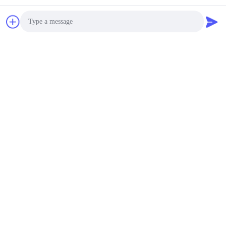
Bate-papo
Photo
Video Call
Audio Call