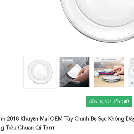
LIÊN HỆ VỚI BÂY GIỜ
inh 2018 Khuyến Mại OEM Tùy Chỉnh Bộ Sạc Không Dâ
g Tiêu Chuẩn Qi Tarrr