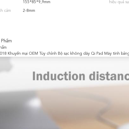
155*85*9,9mm
hiệu quả sạ
ch cảm
2-8mm
 Phẩm
phẩm
2018 Khuyến mại OEM Tùy chỉnh Bộ sạc không dây Qi Pad Máy tính bảng