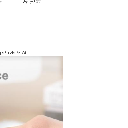
c:
&gt;=80%
 tiêu chuẩn Qi