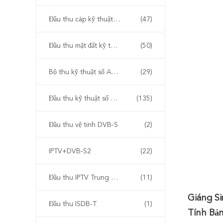
Đầu thu cáp kỹ thuật số DVB-C
(47)
Đầu thu mặt đất kỹ thuật số DVB-T2
(50)
Bộ thu kỹ thuật số ATSC
(29)
Đầu thu kỹ thuật số kết hợp
(135)
Đầu thu vệ tinh DVB-S
(2)
IPTV+DVB-S2
(22)
Đầu thu IPTV Trung Quốc
(11)
Giáng S
Đầu thu ISDB-T
(1)
Tính Bản