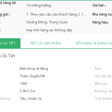
t hàng tối
10 miếng/miếng
Giá bán :
g gói :
1. Theo yêu cầu của khách hàng 2. 1 máy tính bảng sạc không dây trong 1 gói hộp bán lẻ
Khả năng cu
Quảng Đông, Trung Quốc
:
Hàng hiệu:
máy tính bảng sạc không dây
:
 CHI TIẾT
MÔ TẢ SẢN PHẨM
XẾP HẠNG & ĐÁNH GI
 Chi Tiết
Điện thoại di động
Kiểu:
Thâm Quyến/HK
Tên sản ph
10W
Đầu vào:
5.0V/1.5A
Khoảng cá
 không
Tiêu chuẩn Qi
Tính thườn