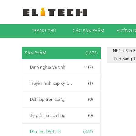
TRANG CHỦ
CÁC SẢN PHẨM
HƯỚNG D
Nhà
Sản 
SẢN PHẨM
(1673)
Tính Bảng T
Định nghĩa Vệ tinh
(7)
Truyền hình cáp kỹ thuật số
(1)
Đặt hộp trên cùng
(0)
Bộ giải mã tích hợp
(0)
Đầu thu DVB-T2
(376)