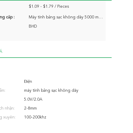
$1.09 - $1.79 / Pieces
ng cấp :
Máy tính bảng sạc không dây 5000 mảnh/mảnh mỗi tuần
BHD
Á
Điện
ẩm:
máy tính bảng sạc không dây
5.0V/2.0A
ch nhận:
2-8mm
g xuyên:
100-200khz