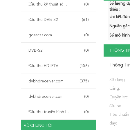
Số lượng đặ
Đầu thu kỹ thuật số mặt đất DVB-T
(0)
thiểu :
chi tiết đón
Đầu thu DVB-S2
(61)
Nguồn gốc
goascas.com
(0)
Số mô hình
DVB-S2
(0)
THÔNG TIN
Thông Tin
Đầu thu HD IPTV
(556)
Sử dụng:
dvbhdreceiver.com
(375)
Cảng:
dvbhdreceiver.com
(0)
Quyền lực:
đầu ra:
Đầu thu truyền hình IPTV
(0)
Tiêu chuẩn
dây:
VỀ CHÚNG TÔI