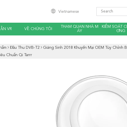
Vietnamese
THAM QUAN NHÀ M
KIỂM SOÁT C
ẪN VR
VỀ CHÚNG TÔI
ÁY
ỢNG
Phẩm
Đầu Thu DVB-T2
Giáng Sinh 2018 Khuyến Mại OEM Tùy Chỉnh B
iêu Chuẩn Qi Tarrr