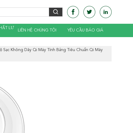
HẤT LƯ
LIÊN HỆ CHÚNG TÔI
YÊU CẦU BÁO GIÁ
ộ Sạc Không Dây Qi Máy Tính Bảng Tiêu Chuẩn Qi Máy