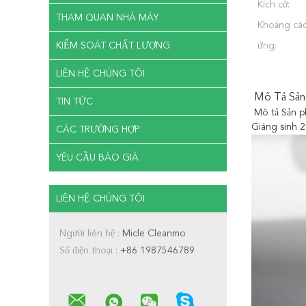
Kích cỡ:
THAM QUAN NHÀ MÁY
Khoảng cá
KIỂM SOÁT CHẤT LƯỢNG
ứng:
LIÊN HỆ CHÚNG TÔI
Mô Tả Sản
TIN TỨC
Mô tả Sản 
Giáng sinh 
CÁC TRƯỜNG HỢP
YÊU CẦU BÁO GIÁ
LIÊN HỆ CHÚNG TÔI
Người liên hệ :
Micle Cleanmo
Số điện thoại :
+86 1987546789